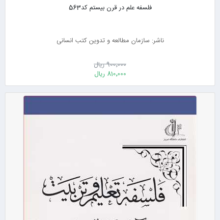
فلسفه علم در قرن بیستم کد563
ناشر: سازمان مطالعه و تدوین کتب انسانی
900٬000 ریال
810٬000 ریال