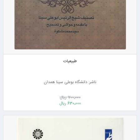
طبیعیات
ناشر: دانشگاه بوعلی سینا همدان
700٬000 ریال
630٬000 ریال