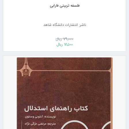
فلسفه تربیتی فارابی
ناشر: انتشارات دانشگاه شاهد
79٬000 ریال
71٬100 ریال