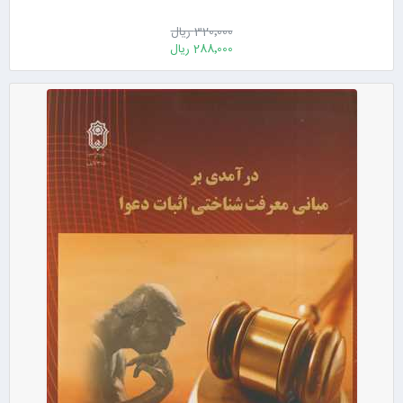
320٬000 ریال
288٬000 ریال