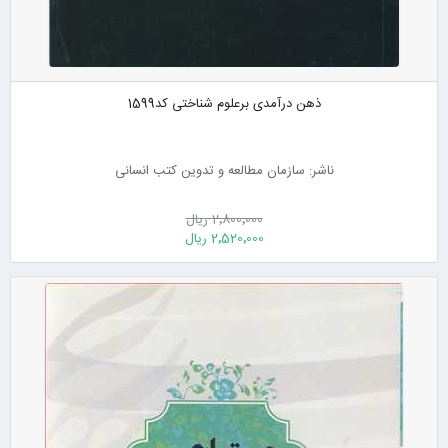
ذهن درآمدی برعلوم شناختی کد1599
ناشر: سازمان مطالعه و تدوین کتب انسانی
2٬800٬000 ریال
2٬520٬000 ریال