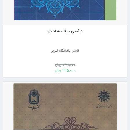
درآمدی بر فلسفه اخلاق
ناشر: دانشگاه تبریز
250٬000 ریال
225٬000 ریال