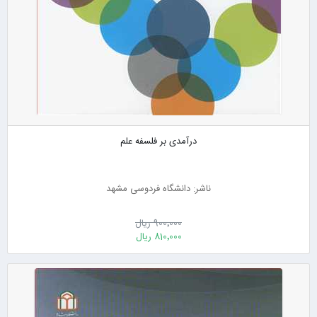
درآمدی بر فلسفه علم
ناشر: دانشگاه فردوسی مشهد
900٬000 ریال
810٬000 ریال