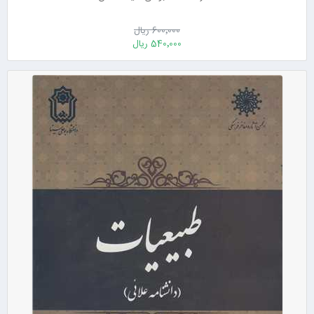
600٬000 ریال
540٬000 ریال