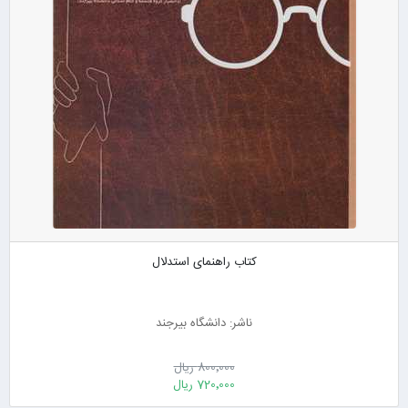
کتاب راهنمای استدلال
ناشر: دانشگاه بیرجند
800٬000 ریال
720٬000 ریال