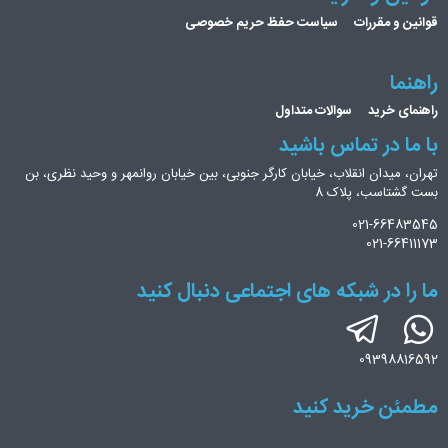
قوانین و مقررات
سیاست حفظ حریم خصوصی
راهنما
راهنمای خرید
سوالات متداول
با ما در تماس باشید
تهران، میدان انقلاب، خیابان کارگر جنوبی، بین خیابان روانمهر و وحید نظری، بن
بست گشتاسب، پلاک 8
021-66483545
021-66411173
ما را در شبکه های اجتماعی دنبال کنید
09398816592
مطمئن خرید کنید