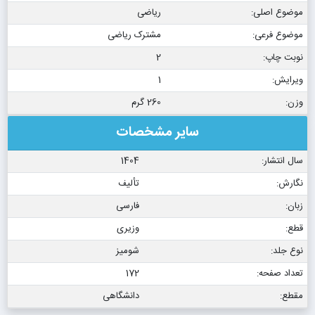
موضوع اصلی:
ریاضی
موضوع فرعی:
مشترک ریاضی
نوبت چاپ:
2
ویرایش:
1
وزن:
260 گرم
سایر مشخصات
سال انتشار:
1404
نگارش:
تألیف
زبان:
فارسی
قطع:
وزیری
نوع جلد:
شومیز
تعداد صفحه:
172
مقطع:
دانشگاهی