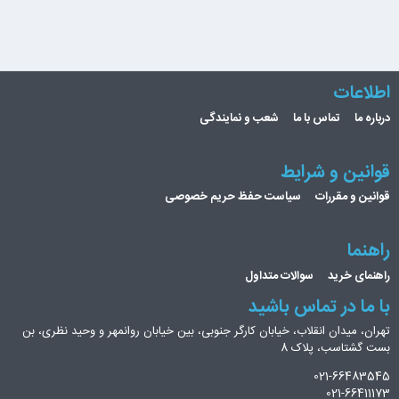
اطلاعات
درباره ما
تماس با ما
شعب و نمایندگی
قوانین و شرایط
قوانین و مقررات
سیاست حفظ حریم خصوصی
راهنما
راهنمای خرید
سوالات متداول
با ما در تماس باشید
تهران، میدان انقلاب، خیابان کارگر جنوبی، بین خیابان روانمهر و وحید نظری، بن
بست گشتاسب، پلاک 8
021-66483545
021-66411173