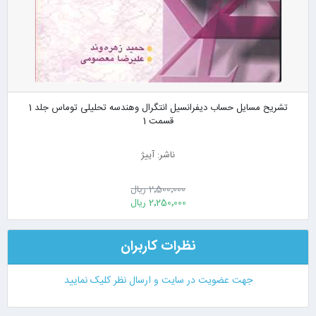
تشریح مسایل حساب دیفرانسیل انتگرال وهندسه تحلیلی توماس جلد 1
قسمت 1
ناشر: آییژ
2٬500٬000 ریال
2٬250٬000 ریال
نظرات کاربران
جهت عضویت در سایت و ارسال نظر کلیک نمایید