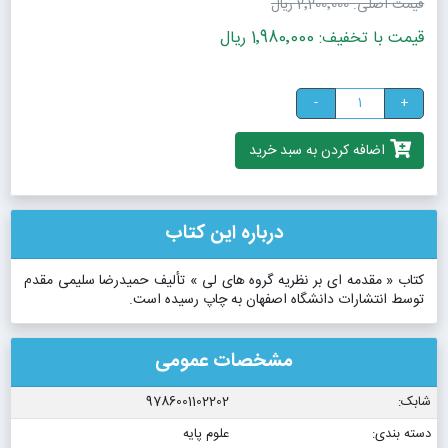
قیمت اصلی:
2٬200٬000 ریال
قیمت با تخفیف: 1٬980٬000 ریال
-
+
اضافه کردن به سبد خرید
درباره این کتاب
کتاب « مقدمه ای بر نظریه گروه های لی » تألیف حمیدرضا سلیمی مقدم
توسط انتشارات دانشگاه اصفهان به چاپ رسیده است.
مشخصات عمومی
شابک:
9786001102202
دسته بندی:
علوم پایه