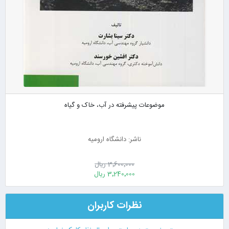
موضوعات پیشرفته در آب، خاک و گیاه
ناشر: دانشگاه ارومیه
3٬600٬000 ریال
3٬240٬000 ریال
نظرات کاربران