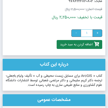
شابک: 9786226860802
قیمت اصلی:
2٬500٬000 ریال
قیمت با تخفیف: 2٬250٬000 ریال
-
+
اضافه کردن به سبد خرید
درباره این کتاب
کتاب « ArcGIS برای مسایل زیست محیطی و آب » تألیف ولیام باجعلی؛
ترجمه دکتر کریم سلیمانی و دکتر مرتضی شعبانی توسط انتشارات دانشگاه
علوم کشاورزی و منابع طبیعی ساری به چاپ رسیده است.
مشخصات عمومی