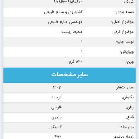
شابک:
9786226860802
دسته بندی:
کشاورزی و منابع طبیعی
موضوع اصلی:
مهندسی منابع طبیعی
موضوع فرعی:
محیط زیست
نوبت چاپ:
1
ویرایش:
1
وزن:
840 گرم
سایر مشخصات
سال انتشار:
1403
نگارش:
ترجمه
زبان:
فارسی
قطع:
وزیری
نوع جلد:
گالینگور
تعداد صفحه:
472