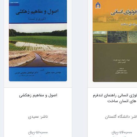
وژی انسانی راهنمای لندفرم
اصول و مفاهیم زهکشی
های انسان ساخت
اشر: دانشگاه گلستان
ناشر: عمیدی
260٬000 ریال
120٬000 ریال