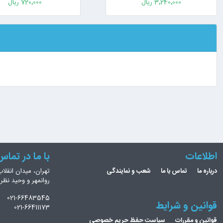
3٬240٬000 ریال
720٬000 ریال
اطلاعات
با ما در تما
درباره ما
تماس با ما
شعب و نمایندگی
تهران، میدان انقلاب
روانمهر و وحید نظ
021-66483545
قوانین و شرایط
021-66411173
قوانین و مقررات
سیاست حفظ حریم خصوصی