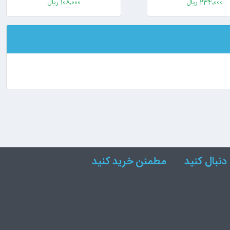
234٬000 ریال
108٬000 ریال
دنبال کنید
مطمئن خرید کنید