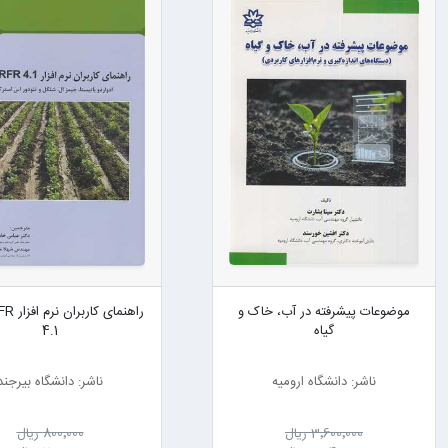
موضوعات پیشرفته در آب، خاک و
راهنمای 
گیاه
4.1
ناشر: دانشگاه ارومیه
ناشر: دانشگاه بیرجند
3٬600٬000 ریال
800٬000 ریال