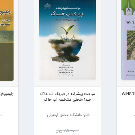
کاربران نرم افزار WINSRFR
مباحث پیشرفته در فیزیک آب خاک
ژئومورفول
جلد1 منحنی مشخصه آب خاک
ناشر: دانشگاه محقق اردبیلی..
ن
2٬500٬000 ریال