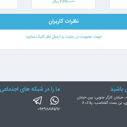
2٬250٬000 ریال
نظرات کاربران
جهت عضویت در سایت و ارسال نظر کلیک نمایید
س باشید
ما را در شبکه های اجتماعی 
، خیابان کارگر جنوبی، بین خیابان
ری، بن بست گشتاسب، پلاک 8
09398816592