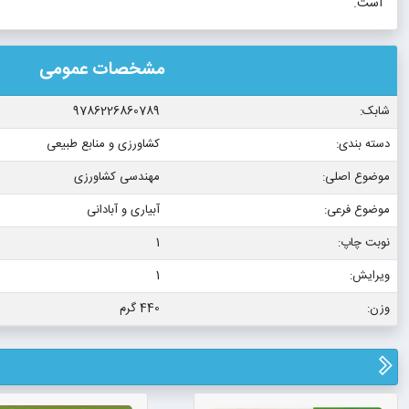
است.
مشخصات عمومی
شابک:
9786226860789
دسته بندی:
کشاورزی و منابع طبیعی
موضوع اصلی:
مهندسی کشاورزی
موضوع فرعی:
آبیاری و آبادانی
نوبت چاپ:
1
ویرایش:
1
وزن:
440 گرم