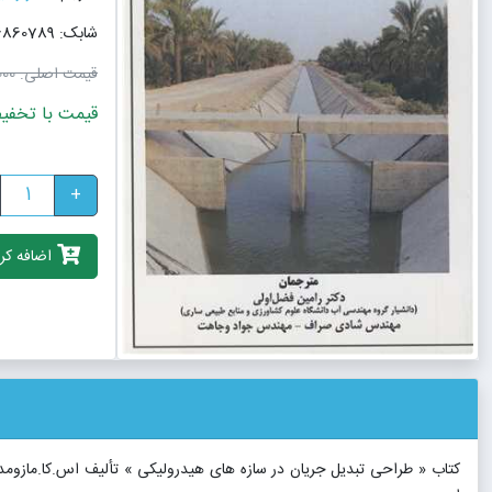
شابک: 9786226860789
قیمت اصلی:
0٬000
قیمت با تخفیف: 990٬000
+
اضافه کرد
کتاب « طراحی تبدیل جریان در سازه های هیدرولیکی » تألیف اس.کا.مازو