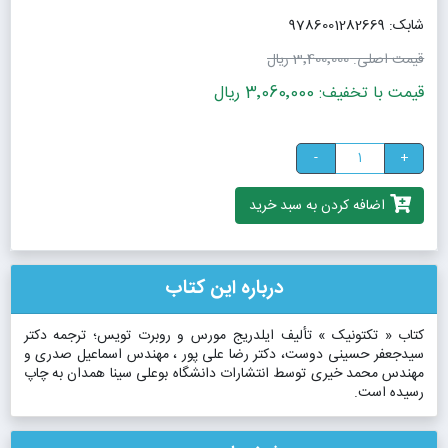
شابک: 9786001282669
قیمت اصلی:
3٬400٬000 ریال
قیمت با تخفیف: 3٬060٬000 ریال
-
+
اضافه کردن به سبد خرید
درباره این کتاب
کتاب « تکتونیک » تألیف ایلدریج مورس و روبرت تویس؛ ترجمه دکتر
سیدجعفر حسینی دوست، دکتر رضا علی پور ، مهندس اسماعیل صدری و
مهندس محمد خیری توسط انتشارات دانشگاه بوعلی سینا همدان به چاپ
رسیده است.