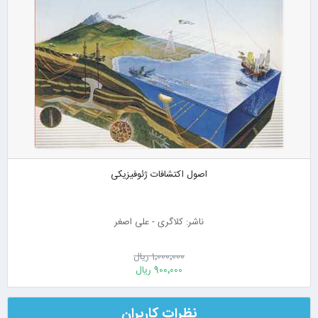
اصول اکتشافات ژئوفیزیکی
ناشر: کلاگری - علی اصغر
1٬000٬000 ریال
900٬000 ریال
نظرات کاربران