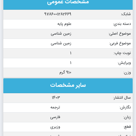
مشخصات عمومی
شابک:
9786001282669
دسته بندی:
علوم پایه
موضوع اصلی:
زمین شناسی
موضوع فرعی:
زمین شناسی
نوبت چاپ:
1
ویرایش:
1
وزن:
910 گرم
سایر مشخصات
سال انتشار:
1403
نگارش:
ترجمه
زبان:
فارسی
قطع:
وزیری