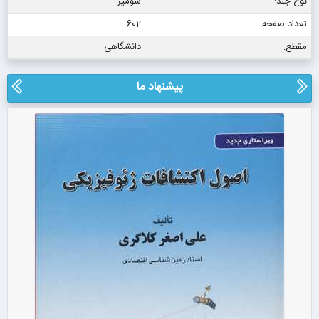
نوع جلد:
شومیز
تعداد صفحه:
602
مقطع:
دانشگاهی
پیشنهاد ما