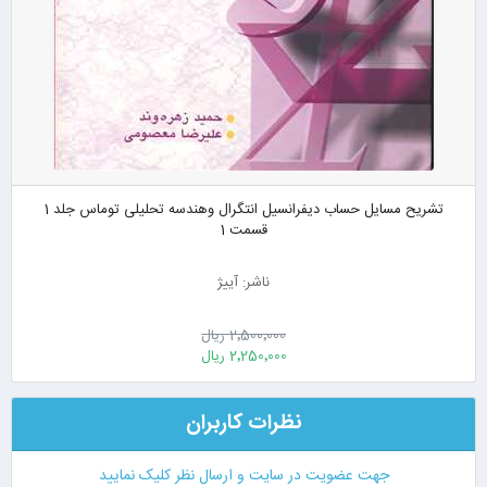
تشریح مسایل حساب دیفرانسیل انتگرال وهندسه تحلیلی توماس جلد 1
قسمت 1
ناشر: آییژ
2٬500٬000 ریال
2٬250٬000 ریال
نظرات کاربران
جهت عضویت در سایت و ارسال نظر کلیک نمایید