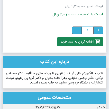
قیمت اصلی:
2٬300٬000 ریال
قیمت با تخفیف: 2٬070٬000 ریال
-
+
اضافه کردن به سبد خرید
درباره این کتاب
کتاب « الگوریتم های گراف از تئوری تا پیاده سازی » تألیف دکتر مصطفی
توکلی، دکتر نرجس سابقی، زهرا حامدلبافیان و دکتر فریدون رهبرنیا توسط
انتشارات دانشگاه فردوسی مشهد به چاپ رسیده است.
مشخصات عمومی
شابک:
9789643866587