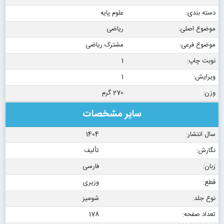
دسته بندی:
علوم پایه
موضوع اصلی:
ریاضی
موضوع فرعی:
مشترک ریاضی
نوبت چاپ:
1
ویرایش:
1
وزن:
270 گرم
سایر مشخصات
سال انتشار:
1404
نگارش:
تألیف
زبان:
فارسی
قطع:
وزیری
نوع جلد:
شومیز
تعداد صفحه:
178