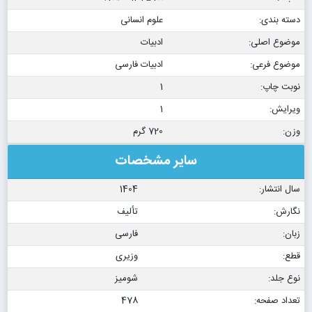
دسته بندی:
علوم انسانی
موضوع اصلی:
ادبیات
موضوع فرعی:
ادبیات فارسی
نوبت چاپ:
1
ویرایش:
1
وزن:
720 گرم
سایر مشخصات
سال انتشار:
1404
نگارش:
تألیف
زبان:
فارسی
قطع:
وزیری
نوع جلد:
شومیز
تعداد صفحه:
478