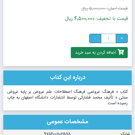
قیمت اصلی:
5٬000٬000 ریال
قیمت با تخفیف: 4٬500٬000 ریال
-
+
اضافه کردن به سبد خرید
درباره این کتاب
کتاب « فرهنگ عروضی فرهنگ اصطلاحات علم عروض بر پایه عروض
سنتی » تألیف محمد فشارکی توسط انتشارات دانشگاه اصفهان به چاپ
رسیده است.
مشخصات عمومی
شابک:
9786001102578