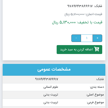
شابک: 9789643866617
قیمت اصلی:
5٬700٬000 ریال
قیمت با تخفیف: 5٬130٬000 ریال
-
+
اضافه کردن به سبد خرید
مشخصات عمومی
شابک:
9789643866617
دسته بندی:
علوم انسانی
موضوع اصلی:
تربیت بدنی
موضوع فرعی:
تربیت بدنی