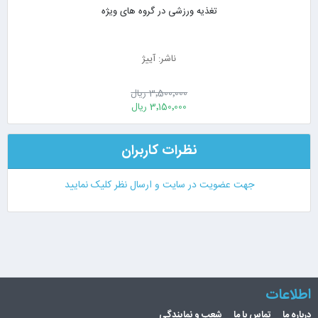
تغذیه ورزشی در گروه های ویژه
ناشر: آییژ
3٬500٬000 ریال
3٬150٬000 ریال
نظرات کاربران
جهت عضویت در سایت و ارسال نظر کلیک نمایید
اطلاعات
درباره ما
تماس با ما
شعب و نمایندگی