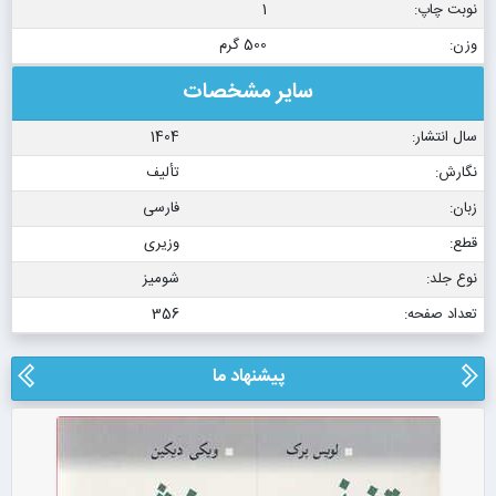
نوبت چاپ:
1
وزن:
500 گرم
سایر مشخصات
سال انتشار:
1404
نگارش:
تألیف
زبان:
فارسی
قطع:
وزیری
نوع جلد:
شومیز
تعداد صفحه:
356
پیشنهاد ما