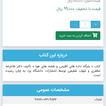
قیمت اصلی:
110٬000 ریال
قیمت با تخفیف: 99٬000 ریال
-
+
اضافه کردن به سبد خرید
درباره این کتاب
کتاب « پایگاه داده های اقلیمی و نقشه های هوا » تألیف دکتر غلامرضا
مظفری و شهاب شفیعی توسط انتشارات دانشگاه یزد به چاپ رسیده
است.
مشخصات عمومی
شابک:
9786006309866