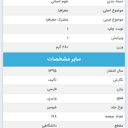
دسته بندی:
علوم انسانی
موضوع اصلی:
جغرافیا
موضوع فرعی:
مشترک جغرافیا
نوبت چاپ:
1
ویرایش:
1
وزن:
280 گرم
سایر مشخصات
سال انتشار:
1395
نگارش:
تألیف
زبان:
فارسی
قطع:
وزیری
نوع جلد:
شومیز
تعداد صفحه:
198
مقطع:
دانشگاهی