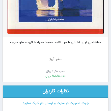
هواشناسی نوین آشنایی با هوا، اقلیم، محیط همراه با افزوده های مترجم
ناشر: آییژ
6٬500٬000 ریال
5٬850٬000 ریال
نظرات کاربران
جهت عضویت در سایت و ارسال نظر کلیک نمایید