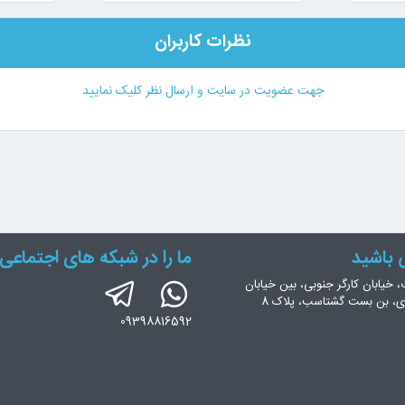
نظرات کاربران
جهت عضویت در سایت و ارسال نظر کلیک نمایید
س باشید
ما را در شبکه های اجتماعی 
، خیابان کارگر جنوبی، بین خیابان
ری، بن بست گشتاسب، پلاک 8
09398816592