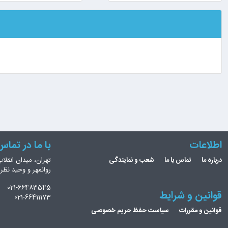
اطلاعات
با ما در تما
درباره ما
تماس با ما
شعب و نمایندگی
تهران، میدان انقلاب
روانمهر و وحید نظ
021-66483545
قوانین و شرایط
021-66411173
قوانین و مقررات
سیاست حفظ حریم خصوصی