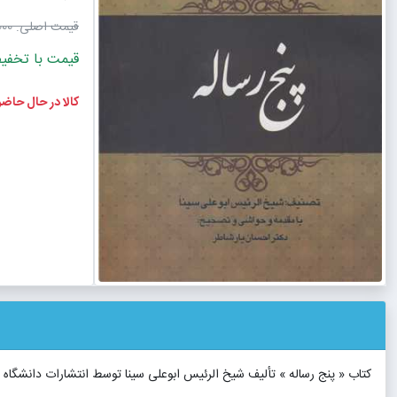
قیمت اصلی:
٬000
قیمت با تخفیف: 360٬000
کالا در حال حاض
کتاب « پنج رساله » تألیف شیخ الرئیس ابوعلی سینا توسط انتشارات دانشگاه