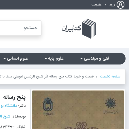
ورود
/
عضویت
فنی و مهندسی
علوم پایه
علوم انسانی
صفحه نخست
قیمت و خرید کتاب پنج رساله اثر شیخ الرئیس ابوعلی سینا با 
پنج رساله
ناشر:
دانشگاه بو
نویسنده:
شیخ ال
شابک: 9789647874472