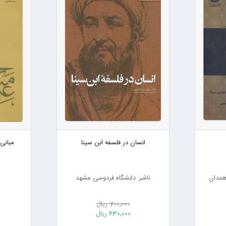
انسان در فلسفه ابن سینا
مبانی
 همدان
ناشر: دانشگاه فردوسی مشهد
700٬000 ریال
630٬000 ریال