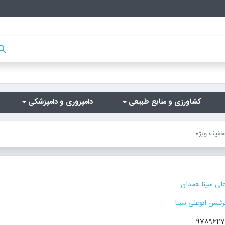
arch
کشاورزی و منابع طبیعی
دامپروری و دامپزشکی
تخفیف ویژه
علی سینا همدان
رئیس ابوعلی سینا