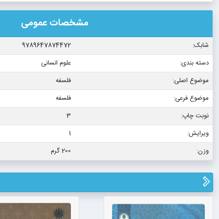
مشخصات عمومی
شابک:
9789647874472
دسته بندی:
علوم انسانی
موضوع اصلی:
فلسفه
موضوع فرعی:
فلسفه
نوبت چاپ:
3
ویرایش:
1
وزن:
200 گرم