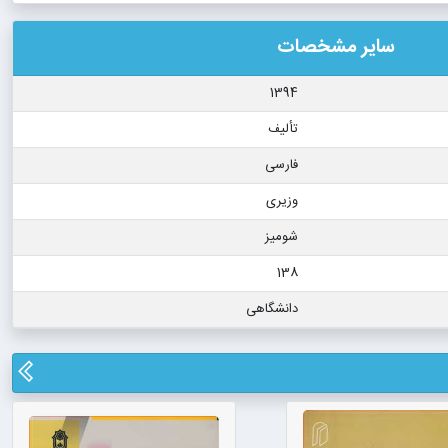
سایر مشخصات
1394
تألیف
فارسی
وزیری
شومیز
138
دانشگاهی