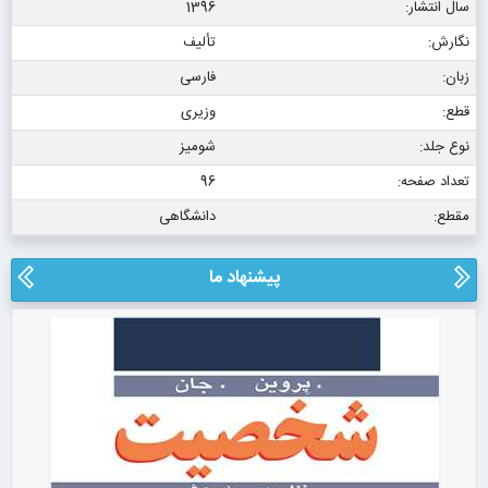
سال انتشار:
1396
نگارش:
تألیف
زبان:
فارسی
قطع:
وزیری
نوع جلد:
شومیز
تعداد صفحه:
96
مقطع:
دانشگاهی
پیشنهاد ما