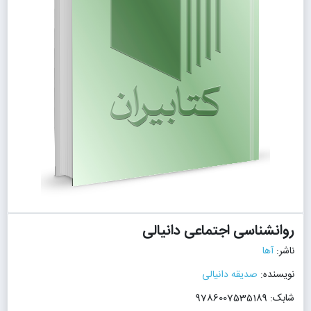
روانشناسی اجتماعی دانیالی
ناشر:
آها
نویسنده:
صدیقه دانیالی
شابک: 9786007535189