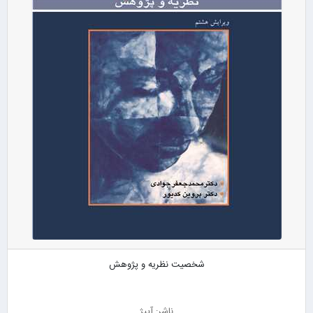
شخصیت نظریه و پژوهش
ناشر: آییژ