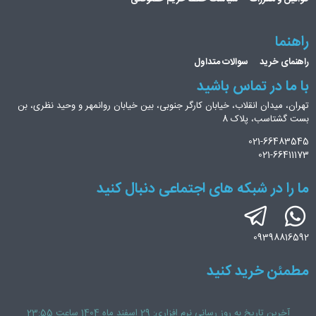
راهنما
راهنمای خرید
سوالات متداول
با ما در تماس باشید
تهران، میدان انقلاب، خیابان کارگر جنوبی، بین خیابان روانمهر و وحید نظری، بن
بست گشتاسب، پلاک 8
021-66483545
021-66411173
ما را در شبکه های اجتماعی دنبال کنید
09398816592
مطمئن خرید کنید
آخرین تاریخ به روز رسانی نرم افزاری: 29 اسفند ماه 1404 ساعت 23:55