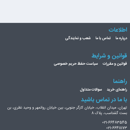
اطلاعات
درباره ما
تماس با ما
شعب و نمایندگی
قوانین و شرایط
قوانین و مقررات
سیاست حفظ حریم خصوصی
راهنما
راهنمای خرید
سوالات متداول
با ما در تماس باشید
تهران، میدان انقلاب، خیابان کارگر جنوبی، بین خیابان روانمهر و وحید نظری، بن
بست گشتاسب، پلاک 8
021-66483545
021-66411173