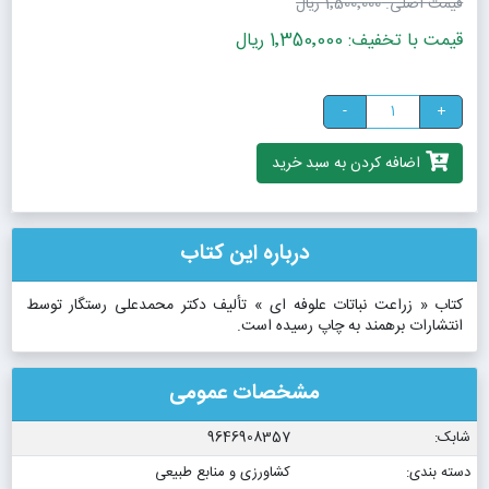
قیمت اصلی:
1٬500٬000 ریال
قیمت با تخفیف: 1٬350٬000 ریال
-
+
اضافه کردن به سبد خرید
درباره این کتاب
کتاب « زراعت نباتات علوفه ای » تألیف دکتر محمدعلی رستگار توسط
انتشارات برهمند به چاپ رسیده است.
مشخصات عمومی
شابک:
9646908357
دسته بندی:
کشاورزی و منابع طبیعی