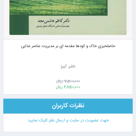
حاصلخیزی خاک و کودها مقدمه ای بر مدیریت عناصر غذایی
ناشر: آییژ
7٬500٬000 ریال
6٬750٬000 ریال
نظرات کاربران
جهت عضویت در سایت و ارسال نظر کلیک نمایید