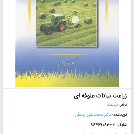
زراعت نباتات علوفه ای
ناشر:
برهمند
نویسنده:
دکتر محمدعلی رستگار
شابک: 9646908357