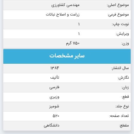
موضوع اصلی:
مهندسی کشاورزی
موضوع فرعی:
زراعت و اصلاح نباتات
نوبت چاپ:
1
ویرایش:
1
وزن:
750 گرم
سایر مشخصات
سال انتشار:
1384
نگارش:
تألیف
زبان:
فارسی
قطع:
وزیری
نوع جلد:
شومیز
تعداد صفحه:
520
مقطع:
دانشگاهی