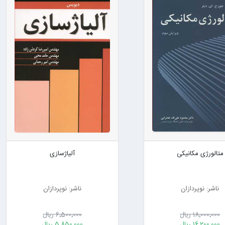
متالورژی مکانیکی
آلیاژسازی
ناشر: نوپردازان
ناشر: نوپردازان
18٬000٬000 ریال
6٬500٬000 ریال
16٬200٬000 ریال
5٬850٬000 ریال