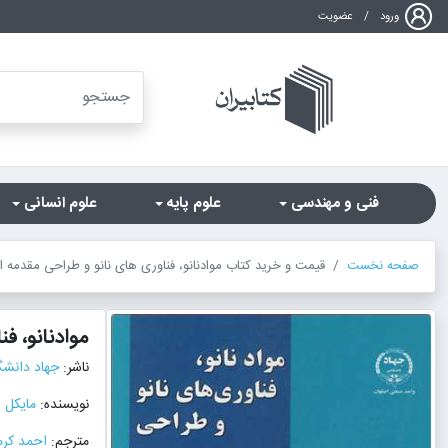
ورود
/
عضویت
فنی و مهندسی
علوم پایه
علوم انسانی
صفحه نخست
قیمت و خرید کتاب موادنانو، فناوری های نانو و طراحی مقدمه ای برای مهندسان و معماران جلد1 اثر مای
موادنانو، ف
ناشر:
جهاد دانش
نویسنده:
مایکل 
مترجم:
احمد کرما