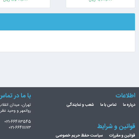
اطلاعات
با ما در تما
درباره ما
تماس با ما
شعب و نمایندگی
تهران، میدان انقلاب
روانمهر و وحید نظ
021-66483545
قوانین و شرایط
021-66411173
قوانین و مقررات
سیاست حفظ حریم خصوصی