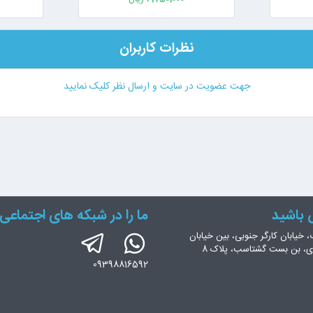
نظرات کاربران
جهت عضویت در سایت و ارسال نظر کلیک نمایید
س باشید
ما را در شبکه های اجتماعی 
، خیابان کارگر جنوبی، بین خیابان
ری، بن بست گشتاسب، پلاک 8
09398816592