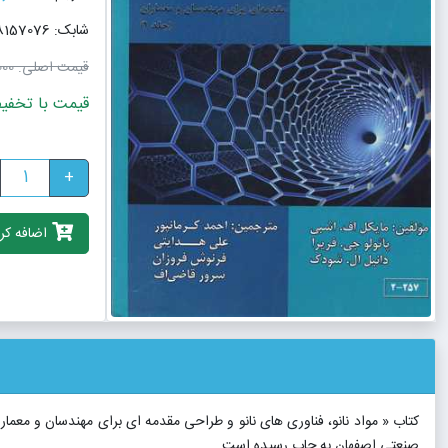
شابک: 9786008157076
قیمت اصلی:
٬000
قیمت با تخفیف: 630٬000
+
اضافه کرد
کتاب « مواد نانو، فناوری های نانو و طراحی مقدمه ای برای مهندسان و معما
صنعتی اصفهان به چاپ رسیده است.