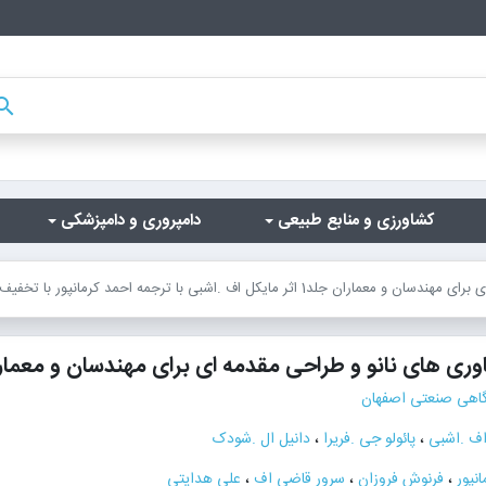
arch
کشاورزی و منابع طبیعی
دامپروری و دامپزشکی
کل اف .اشبی با ترجمه احمد کرمانپور با تخفیف ویژه
ناوری های نانو و طراحی مقدمه ای برای مهندسان و معمارا
گاهی صنعتی اصفهان
اف .اشبی
،
پائولو جی .فریرا
،
دانیل ال .شودک
نپور
،
فرنوش فروزان
،
سرور قاضی اف
،
علی هدایتی