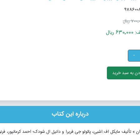
700 ریال
 ریال
-
ن به سبد خرید
درباره این کتاب
ران » تألیف مایکل اف.اشبی، پائولو جی.فریرا و دانیل ال.شودک؛ احمد کرمانپور