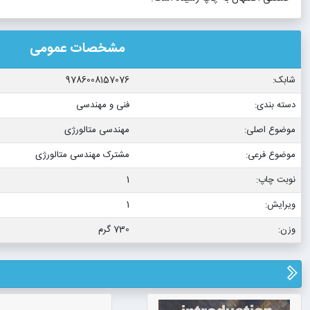
مشخصات عمومی
شابک:
9786008157076
دسته بندی:
فنی و مهندسی
موضوع اصلی:
مهندسی متالورژی
موضوع فرعی:
مشترک مهندسی متالورژی
نوبت چاپ:
1
ویرایش:
1
وزن:
730 گرم