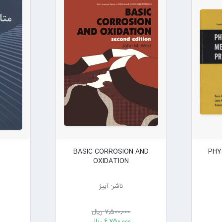
BASIC CORROSION AND
PHY
OXIDATION
ناشر: آییژ
7٬500٬000 ریال
6٬750٬000 ریال