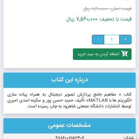
قیمت اصلی:
8٬400٬000 ریال
قیمت با تخفیف: 7٬560٬000 ریال
-
+
اضافه کردن به سبد خرید
درباره این کتاب
کتاب « مفاهیم جامع پردازش تصویر دیجیتال به همراه پیاده سازی
الگوریتم ها با MATLAB» تألیف حمید حسن پور و سکینه اسدی امیری
توسط انتشارات دانشگاه صنعتی شاهرود به چاپ رسیده است.
مشخصات عمومی
شابک:
9786007153406