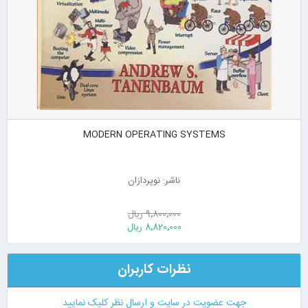
MODERN OPERATING SYSTEMS
ناشر: نوپردازان
9٬800٬000 ریال
8٬820٬000 ریال
نظرات کاربران
جهت عضویت در سایت و ارسال نظر کلیک نمایید