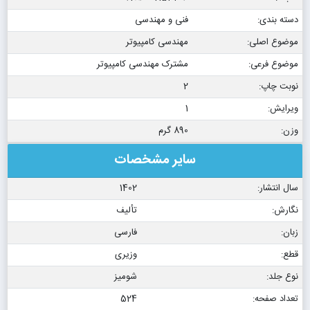
دسته بندی:
فنی و مهندسی
موضوع اصلی:
مهندسی کامپیوتر
موضوع فرعی:
مشترک مهندسی کامپیوتر
نوبت چاپ:
2
ویرایش:
1
وزن:
890 گرم
سایر مشخصات
سال انتشار:
1402
نگارش:
تألیف
زبان:
فارسی
قطع:
وزیری
نوع جلد:
شومیز
تعداد صفحه:
524