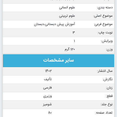
دسته بندی:
علوم انسانی
موضوع اصلی:
علوم تربیتی
موضوع فرعی:
آموزش پیش دبستانی،دبستان
نوبت چاپ:
3
ویرایش:
1
وزن:
120 گرم
سایر مشخصات
سال انتشار:
1402
نگارش:
تألیف
زبان:
فارسی
قطع:
وزیری
نوع جلد:
شومیز
تعداد صفحه:
80