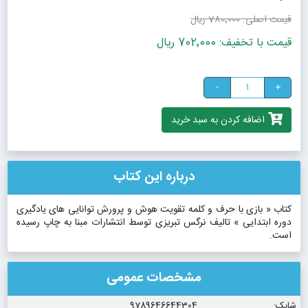
قیمت اصلی:
780٬000 ریال
قیمت با تخفیف: 702٬000 ریال
-
+
اضافه کردن به سبد خرید
درباره این کتاب
کتاب « بازی با حرف و کلمه تقویت هوش و پرورش توانایی های یادگیری
دوره ابتدایی » تالیف نرگس تبریزی توسط انتشارات مبنا به چاپ رسیده
است.
مشخصات عمومی
شابک:
9789646644304