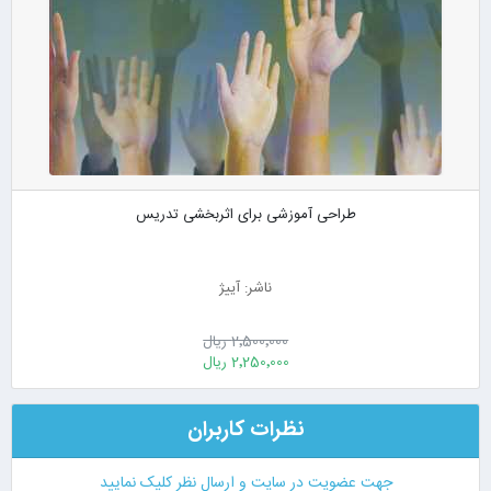
طراحی آموزشی برای اثربخشی تدریس
ناشر: آییژ
2٬500٬000 ریال
2٬250٬000 ریال
نظرات کاربران
جهت عضویت در سایت و ارسال نظر کلیک نمایید