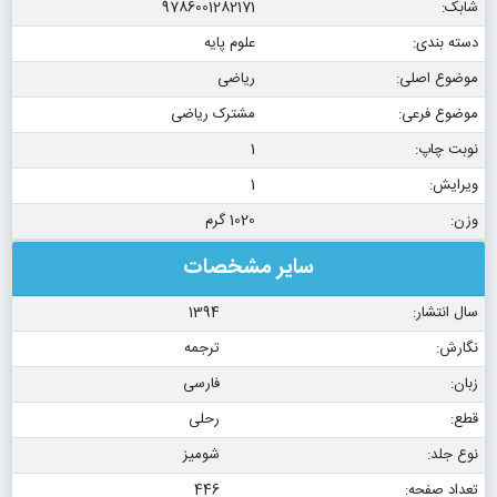
شابک:
9786001282171
دسته بندی:
علوم پایه
موضوع اصلی:
ریاضی
موضوع فرعی:
مشترک ریاضی
نوبت چاپ:
1
ویرایش:
1
وزن:
1020 گرم
سایر مشخصات
سال انتشار:
1394
نگارش:
ترجمه
زبان:
فارسی
قطع:
رحلی
نوع جلد:
شومیز
تعداد صفحه:
446