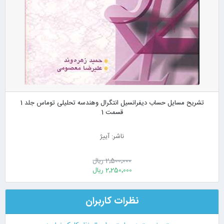
تشریح مسایل حساب دیفرانسیل انتگرال وهندسه تحلیلی توماس جلد 1
قسمت 1
ناشر: آییژ
2٬500٬000 ریال
2٬250٬000 ریال
نظرات کاربران