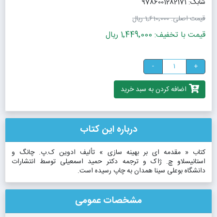
شابک: 9786001282171
قیمت اصلی:
1٬610٬000 ریال
قیمت با تخفیف: 1٬449٬000 ریال
-
+
اضافه کردن به سبد خرید
درباره این کتاب
کتاب « مقدمه ای بر بهینه سازی » تألیف ادوین ک.پ. چانگ و
استانیسلاو چ. ژاک و ترجمه دکتر حمید اسمعیلی توسط انتشارات
دانشگاه بوعلی سینا همدان به چاپ رسیده است.
مشخصات عمومی