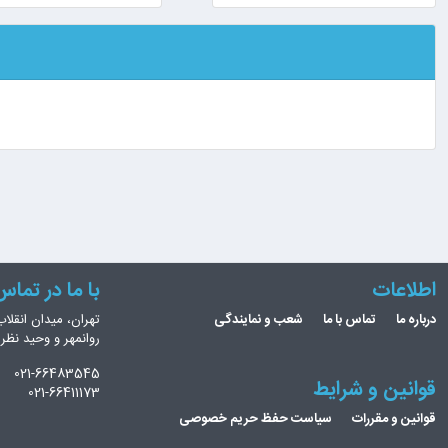
اطلاعات
با ما در تما
درباره ما
تماس با ما
شعب و نمایندگی
تهران، میدان انقلاب
روانمهر و وحید نظ
021-66483545
قوانین و شرایط
021-66411173
قوانین و مقررات
سیاست حفظ حریم خصوصی