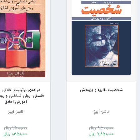
شخصیت نظریه و پژوهش
درآمدی برتربیت اخلاقی م
فلسفی- روان شناختی و ر
آموزش اخلاق
ناشر: آییژ
ناشر: آییژ
8٬500٬000 ریال
1٬500٬000 ریال
7٬650٬000 ریال
1٬350٬000 ریال