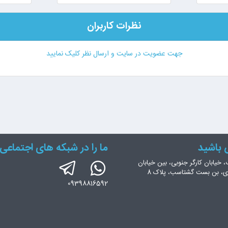
نظرات کاربران
جهت عضویت در سایت و ارسال نظر کلیک نمایید
س باشید
ما را در شبکه های اجتماعی 
، خیابان کارگر جنوبی، بین خیابان
ری، بن بست گشتاسب، پلاک 8
09398816592