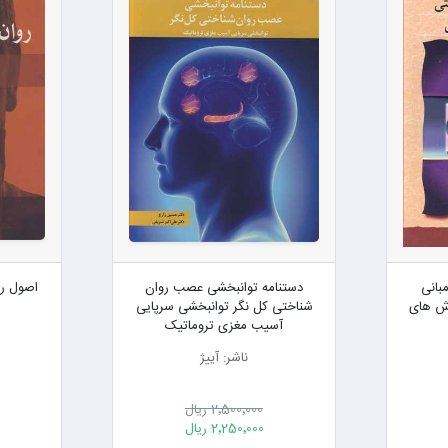
بانی
دستنامه توانبخشی عصب روان
اصول رو
وش های
شناختی کل نگر توانبخشی سرپایی
آسیب مغزی تروماتیک
ناشر: آییژ
2٬500٬000 ریال
2٬250٬000 ریال