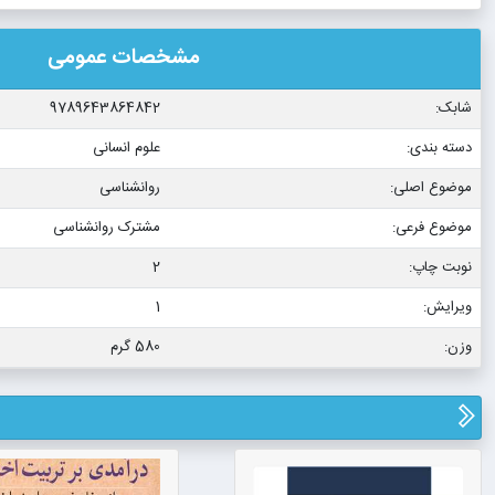
مشخصات عمومی
شابک:
9789643864842
دسته بندی:
علوم انسانی
موضوع اصلی:
روانشناسی
موضوع فرعی:
مشترک روانشناسی
نوبت چاپ:
2
ویرایش:
1
وزن:
580 گرم