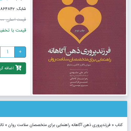
شابک: 9789643864842
قیمت اصلی:
٬000
قیمت با تخفیف: 4٬140٬000
+
اضافه کرد
کتاب « فرزندپروری ذهن آگاهانه راهنمایی برای متخصصان سلامت روان » تا