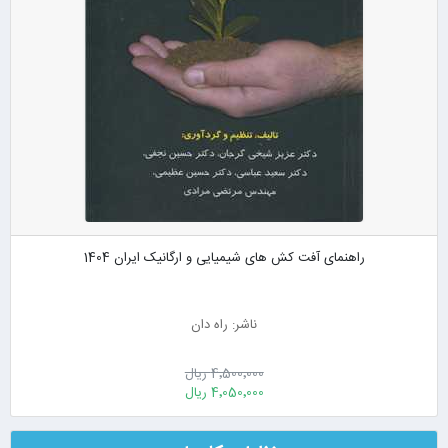
راهنمای آفت کش های شیمیایی و ارگانیک ایران 1404
ناشر: راه دان
4٬500٬000 ریال
4٬050٬000 ریال