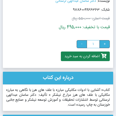
نویسنده:
دکتر ساسان عبدالهی لرستانی
شابک: 9786009966363
قیمت اصلی:
550٬000 ریال
قیمت با تخفیف: 495٬000 ریال
-
+
اضافه کردن به سبد خرید
درباره این کتاب
کتاب« آشنایی با ادوات مکانیکی مبارزه با علف های هرز با نگاهی به مبارزه
مکانیکی با علف های هرز مزارع نیشکر » تألیف: دکتر ساسان عبدالهی
لرستانی توسط انتشارات تحقیقات و آموزش توسعه نیشکر و صنایع جانبی
خوزستان به چاپ رسیده است.