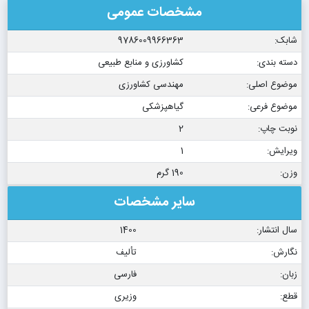
مشخصات عمومی
شابک:
9786009966363
دسته بندی:
کشاورزی و منابع طبیعی
موضوع اصلی:
مهندسی کشاورزی
موضوع فرعی:
گیاهپزشکی
نوبت چاپ:
2
ویرایش:
1
وزن:
190 گرم
سایر مشخصات
سال انتشار:
1400
نگارش:
تألیف
زبان:
فارسی
قطع:
وزیری