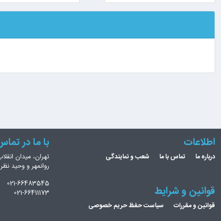
اطلاعات
با ما در تما
درباره ما
تماس با ما
شعب و نمایندگی
تهران، میدان انقلاب
روانمهر و وحید نظ
021-66483545
قوانین و شرایط
021-66411173
قوانین و مقررات
سیاست حفظ حریم خصوصی