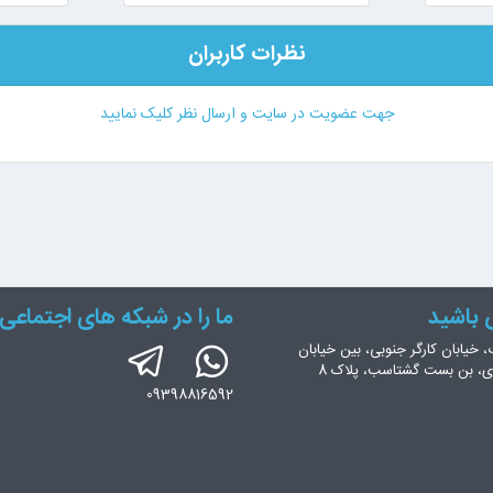
نظرات کاربران
جهت عضویت در سایت و ارسال نظر کلیک نمایید
س باشید
ما را در شبکه های اجتماعی 
، خیابان کارگر جنوبی، بین خیابان
ری، بن بست گشتاسب، پلاک 8
09398816592