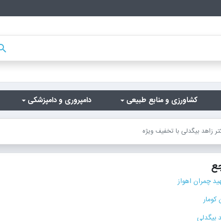
arch
کشاورزی و منابع طبیعی
دامپروری و دامپزشکی
ر زاهد بیگدلی با تخفیف ویژه
ع
ید چمران اهواز
 کومار
د بیگدلی