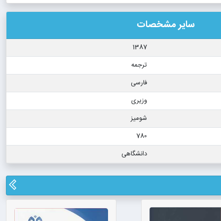
سایر مشخصات
1387
ترجمه
فارسی
وزیری
شومیز
780
دانشگاهی