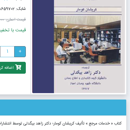
شابک: 9789648659702
قیمت اصلی:
٬000
قیمت با تخفیف: 1٬224٬000
+
اضافه کرد
کتاب « خدمات مرجع » تألیف کریشان کومار؛ دکتر زاهد بیگدلی توسط انتشار