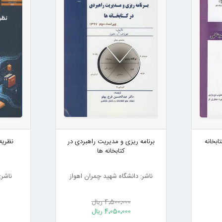
ابخانه
برنامه ریزی و مدیریت راهبردی در
نظریه
کتابخانه ها
ناشر: دانشگاه شهید چمران اهواز
ناشر:
4٬500٬000 ریال
4٬050٬000 ریال