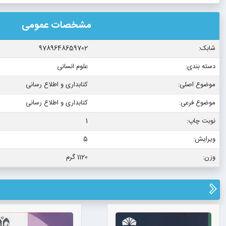
مشخصات عمومی
شابک:
9789648659702
دسته بندی:
علوم انسانی
موضوع اصلی:
کتابداری و اطلاع رسانی
موضوع فرعی:
کتابداری و اطلاع رسانی
نوبت چاپ:
1
ویرایش:
5
وزن:
1120 گرم