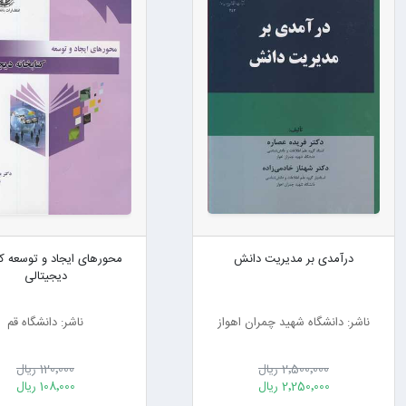
درآمدی بر مدیریت دانش
محورهای ایجاد و توسعه کت
دیجیتالی
ناشر: دانشگاه شهید چمران اهواز
ناشر: دانشگاه قم
2٬500٬000 ریال
120٬000 ریال
2٬250٬000 ریال
108٬000 ریال