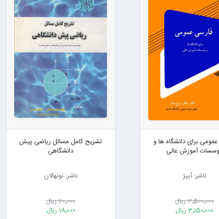
عمومی برای دانشگاه ها و
تشریح کامل مسائل ریاضی پیش
سسات آموزش عالی
دانشگاهی
ناشر: آییژ
ناشر: نونهالان
3٬500٬000 ریال
20٬000 ریال
3٬150٬000 ریال
18٬000 ریال