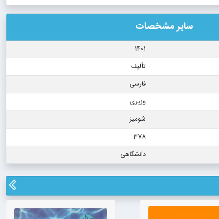
سایر مشخصات
1401
تألیف
فارسی
وزیری
شومیز
378
دانشگاهی