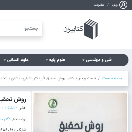
ورود
/
عضویت
فنی و مهندسی
علوم پایه
علوم انسانی
صفحه نخست
قیمت و خرید کتاب روش تحقیق اثر دکتر نادعلی بابائیان با تخف
روش تحقی
ناشر:
دانشگاه عل
نویسنده:
دکتر نا
شابک: 9786226860611