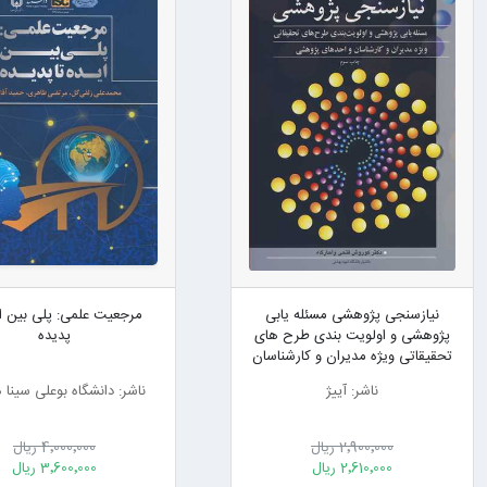
نیازسنجی پژوهشی مسئله یابی
مرجعیت علمی: پلی بین ای
پژوهشی و اولویت بندی طرح های
پدیده
تحقیقاتی ویژه مدیران و کارشناسان
واحدهای پژوهشی
ناشر: آییژ
ناشر: دانشگاه بوعلی سینا
2٬900٬000 ریال
4٬000٬000 ریال
2٬610٬000 ریال
3٬600٬000 ریال