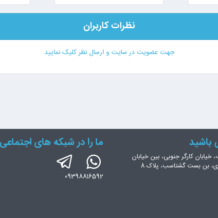
نظرات کاربران
جهت عضویت در سایت و ارسال نظر کلیک نمایید
س باشید
ما را در شبکه های اجتماعی 
، خیابان کارگر جنوبی، بین خیابان
ری، بن بست گشتاسب، پلاک 8
09398816592