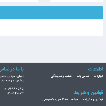
اطلاعات
با ما در تما
درباره ما
تماس با ما
شعب و نمایندگی
تهران، میدان انقلاب
روانمهر و وحید نظ
021-66483545
قوانین و شرایط
021-66411173
قوانین و مقررات
سیاست حفظ حریم خصوصی