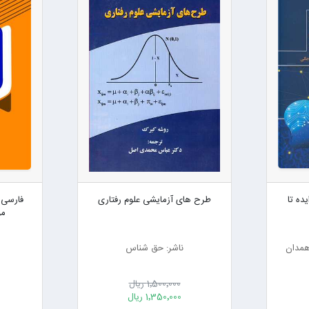
ده تا
طرح های آزمایشی علوم رفتاری
فارسی 
مو
 همدان
ناشر: حق شناس
1٬500٬000 ریال
1٬350٬000 ریال