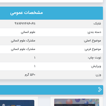
مشخصات عمومی
شابک:
9786226860611
دسته بندی:
علوم انسانی
موضوع اصلی:
مشترک علوم انسانی
موضوع فرعی:
مشترک علوم انسانی
نوبت چاپ:
1
ویرایش:
1
وزن:
560 گرم