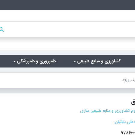
arch
کشاورزی و منابع طبیعی
دامپروری و دامپزشکی
یف ویژه
ق
وم کشاورزی و منابع طبیعی ساری
دعلی بابائیان