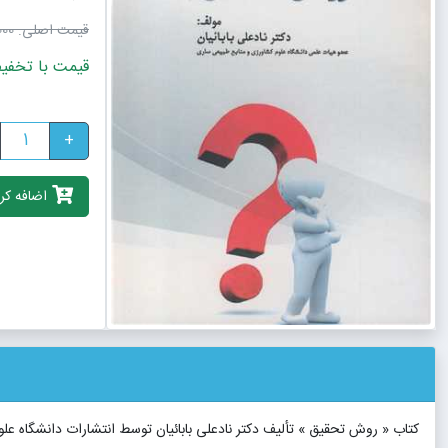
قیمت اصلی:
٬000
قیمت با تخفیف: 1٬980٬000
+
اضافه کرد
کتاب « روش تحقیق » تألیف دکتر نادعلی بابائیان توسط انتشارات دانشگاه ع