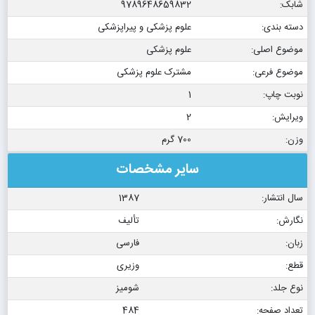
شابک:
9789648659832
دسته بندی:
علوم پزشکی و پیراپزشکی
موضوع اصلی:
علوم پزشکی
موضوع فرعی:
مشترک علوم پزشکی
نوبت چاپ:
1
ویرایش:
2
وزن:
700 گرم
سایر مشخصات
سال انتشار:
1387
نگارش:
تألیف
زبان:
فارسی
قطع:
وزیری
نوع جلد:
شومیز
تعداد صفحه:
484