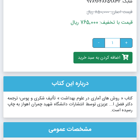
شابک: 9789648659832
قیمت اصلی:
850٬000 ریال
قیمت با تخفیف: 765٬000 ریال
-
+
اضافه کردن به سبد خرید
درباره این کتاب
کتاب « روش های آماری در علوم بهداشت » تألیف شکری و پوس؛ ترجمه
دکتر فضل ا... عزیزی توسط انتشارات دانشگاه شهید چمران اهواز به چاپ
رسیده است.
مشخصات عمومی