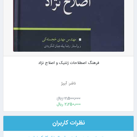
فرهنگ اصطلاحات ژنتیک و اصلاح نژاد
ناشر: آییژ
2٬500٬000 ریال
2٬250٬000 ریال
نظرات کاربران