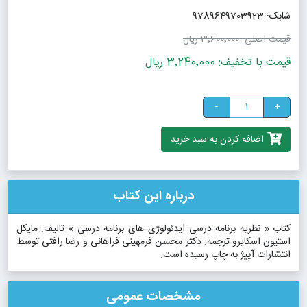
شابک: 9789649703923
قیمت اصلی:
3٬600٬000 ریال
قیمت با تخفیف: 3٬240٬000 ریال
-
+
اضافه کردن به سبد خرید
درباره این کتاب
کتاب « نظریه برنامه درسی ایدئولوژی های برنامه درسی » تالیف: مایکل
استیون اسکایرو ترجمه: دکتر محسن فرمهینی فراهانی و رضا رافتی توسط
انتشارات آییژ به چاپ رسیده است.
مشخصات عمومی