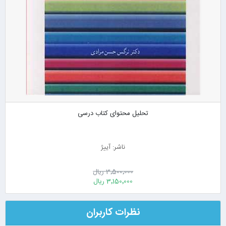
تحلیل محتوای کتاب درسی
ناشر: آییژ
3٬500٬000 ریال
3٬150٬000 ریال
نظرات کاربران