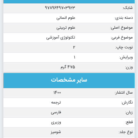
شابک:
9789649703923
دسته بندی:
علوم انسانی
موضوع اصلی:
علوم تربیتی
موضوع فرعی:
تکنولوژی آموزشی
نوبت چاپ:
2
ویرایش:
1
وزن:
475 گرم
سایر مشخصات
سال انتشار:
1400
نگارش:
ترجمه
زبان:
فارسی
قطع:
وزیری
نوع جلد:
شومیز