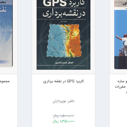
 سازه
کاربرد GPS در نقشه برداری
مجموعه
مقررات
ناشر: نوپردازان
1٬500٬000 ریال
1٬350٬000 ریال