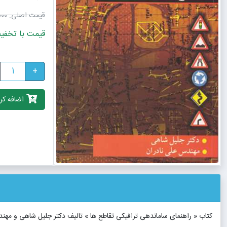
قیمت اصلی:
٬000
قیمت با تخفیف: 2٬250٬000
+
اضافه کرد
کتاب « راهنمای ساماندهی ترافیکی تقاطع ها » تالیف دکتر جلیل شاهی و مهن