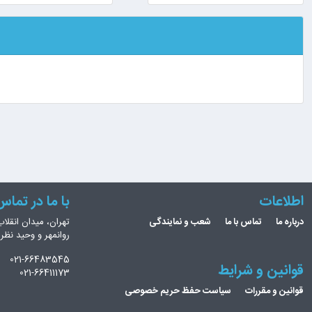
اطلاعات
با ما در تما
درباره ما
تماس با ما
شعب و نمایندگی
تهران، میدان انقلاب
روانمهر و وحید نظ
021-66483545
قوانین و شرایط
021-66411173
قوانین و مقررات
سیاست حفظ حریم خصوصی