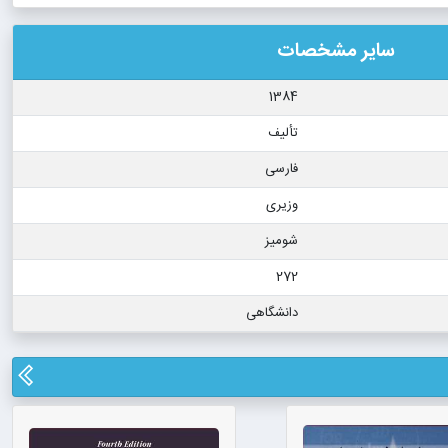
سایر مشخصات
1384
تألیف
فارسی
وزیری
شومیز
272
دانشگاهی