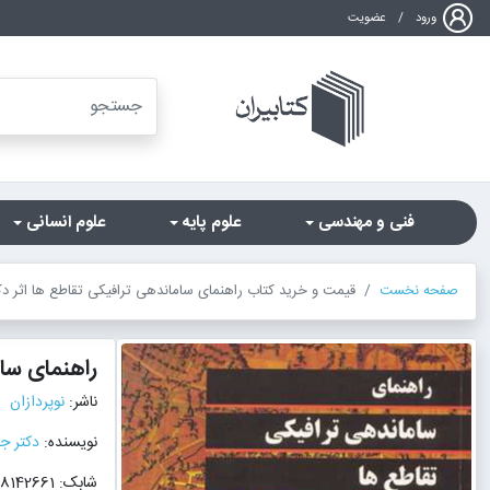
ورود
/
عضویت
فنی و مهندسی
علوم پایه
علوم انسانی
صفحه نخست
قیمت و خرید کتاب راهنمای ساماندهی ترافیکی تقاطع ها اثر د
راهنمای سا
ناشر:
نوپردازان
نویسنده:
دکتر ج
شابک: 9799648142661