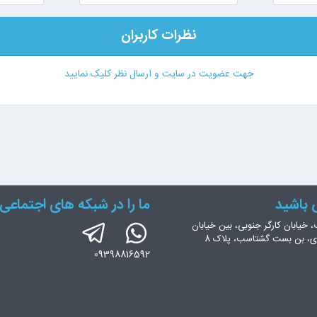
نظرات کاربران
جهت عضویت در سایت و ارسال نظر کلیک نمایید
س باشید
ما را در شبکه های اجتماعی 
، خیابان کارگر جنوبی، بین خیابان
ری، بن بست گشتاسب، پلاک 8
09398816592