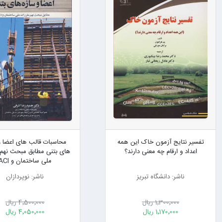
تفسیر نتایج آزمون خاک این همه
محاسبات قالب های اعضا و
اعداد و ارقام چه معنی دارند؟
های بتنی مطابق مبحث نهم 
ملی ساختمان و ACI
ناشر: دانشگاه تبریز
ناشر: نوپردازان
1٬300٬000 ریال
4٬500٬000 ریال
1٬170٬000 ریال
4٬050٬000 ریال