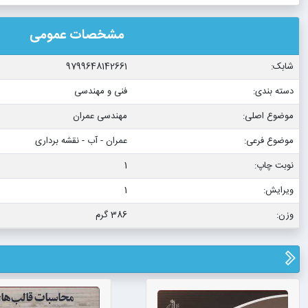
مشخصات عمومی
شابک:
9799648142661
دسته بندی:
فنی و مهندسی
موضوع اصلی:
مهندسی عمران
موضوع فرعی:
عمران - آب - نقشه برداری
نوبت چاپ:
1
ویرایش:
1
وزن:
386 گرم