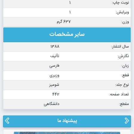
نوبت چاپ:
1
ویرایش:
1
وزن:
637 گرم
سایر مشخصات
سال انتشار:
1388
نگارش:
تألیف
زبان:
فارسی
قطع:
وزیری
نوع جلد:
شومیز
تعداد صفحه:
442
مقطع:
دانشگاهی
پیشنهاد ما