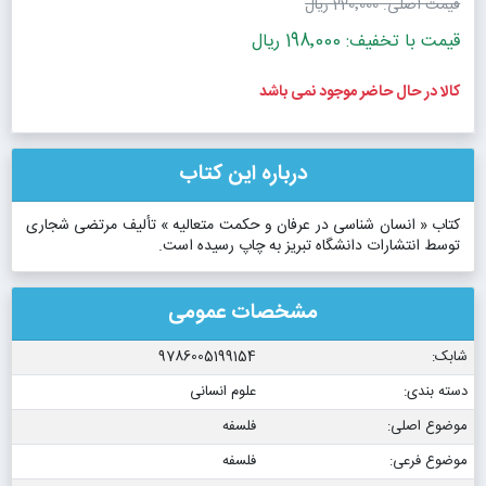
قیمت اصلی:
220٬000 ریال
قیمت با تخفیف: 198٬000 ریال
کالا در حال حاضر موجود نمی باشد
درباره این کتاب
کتاب « انسان شناسی در عرفان و حکمت متعالیه » تألیف مرتضی شجاری
توسط انتشارات دانشگاه تبریز به چاپ رسیده است.
مشخصات عمومی
شابک:
9786005199154
دسته بندی:
علوم انسانی
موضوع اصلی:
فلسفه
موضوع فرعی:
فلسفه