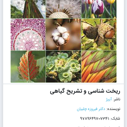
ریخت شناسی و تشریح گیاهی
ناشر:
آییژ
نویسنده:
دکتر فیروزه چلبیان
شابک: 9789649707341