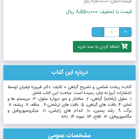
قیمت اصلی:
9٬500٬000 ریال
قیمت با تخفیف: 8٬550٬000 ریال
-
+
اضافه کردن به سبد خرید
درباره این کتاب
کتاب« ریخت شناسی و تشریح گیاهی » تالیف: دکتر فیروزه چلبیان توسط
انتشارات آییژ به چاپ رسیده است. مباحث این کتاب شامل:
1. سلول (یاخته) گیاهی، 2. ساختار و نمو دیواره سلول، 3. مریستم ها و
تمایز، 4. بافت های گیاهی، 5. بافت های ترشحی،6 . ساقه، 7. ریشه، 8.
برگ، 9. رشد پسین، 10. اندام های زایشی، 11. میکروسپوروفیل و
مگاسپوروفیل، 12. لقاح، 13. میوه، 14. دانه
مشخصات عمومی