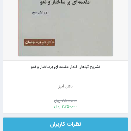
تشریح گیاهان گلدار مقدمه ای برساختار و نمو
ناشر: آییژ
2٬500٬000 ریال
2٬250٬000 ریال
نظرات کاربران