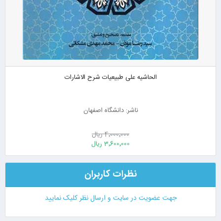
الحاشیه علی طبیعیات شرح الاشارات
ناشر: دانشگاه اصفهان
4٬000٬000 ریال
3٬600٬000 ریال
نظرات کاربران
جهت عضویت در سایت و ارسال نظر کلیک نمایید