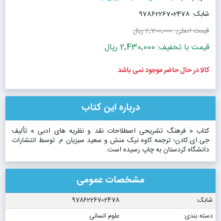
شابک: 9786226702478
قیمت اصلی:
2٬700٬000 ریال
قیمت با تخفیف: 2٬430٬000 ریال
کالا در حال حاضر موجود نمی باشد
درباره این کتاب
کتاب « فرهنگ تشریحی اصطلاحات نقد و نظریه های ادبی » تألیف
جی.ای.کادن؛ ترجمه کاوه نیک منش و سعید سبزیان م. توسط انتشارات
دانشگاه کردستان به چاپ رسیده است.
مشخصات عمومی
شابک:
9786226702478
دسته بندی:
علوم انسانی