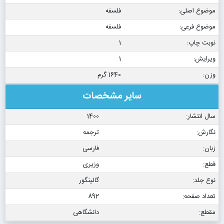
موضوع اصلی:
فلسفه
موضوع فرعی:
فلسفه
نوبت چاپ:
1
ویرایش:
1
وزن:
1640 گرم
سایر مشخصات
سال انتشار:
1400
نگارش:
ترجمه
زبان:
فارسی
قطع:
وزیری
نوع جلد:
گالینگور
تعداد صفحه:
892
مقطع:
دانشگاهی