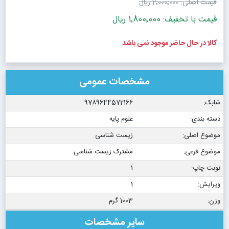
قیمت اصلی:
2٬000٬000 ریال
قیمت با تخفیف: 1٬800٬000 ریال
کالا در حال حاضر موجود نمی باشد
مشخصات عمومی
شابک:
9789644572166
دسته بندی:
علوم پایه
موضوع اصلی:
زیست شناسی
موضوع فرعی:
مشترک زیست شناسی
نوبت چاپ:
1
ویرایش:
1
وزن:
1003 گرم
سایر مشخصات