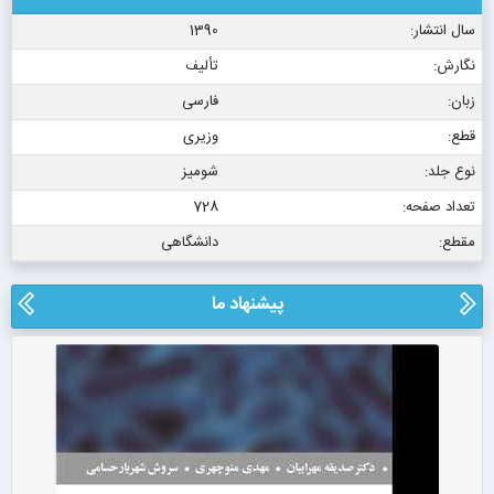
سال انتشار:
1390
نگارش:
تألیف
زبان:
فارسی
قطع:
وزیری
نوع جلد:
شومیز
تعداد صفحه:
728
مقطع:
دانشگاهی
پیشنهاد ما