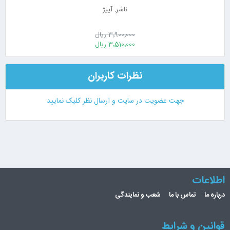
ناشر: آییژ
3٬900٬000 ریال
3٬510٬000 ریال
نظرات کاربران
جهت عضویت در سایت و ارسال نظر کلیک نمایید
اطلاعات
درباره ما
تماس با ما
شعب و نمایندگی
قوانین و شرایط