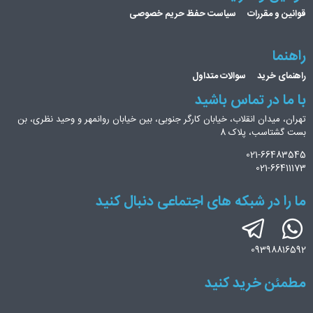
قوانین و مقررات
سیاست حفظ حریم خصوصی
راهنما
راهنمای خرید
سوالات متداول
با ما در تماس باشید
تهران، میدان انقلاب، خیابان کارگر جنوبی، بین خیابان روانمهر و وحید نظری، بن
بست گشتاسب، پلاک 8
021-66483545
021-66411173
ما را در شبکه های اجتماعی دنبال کنید
09398816592
مطمئن خرید کنید