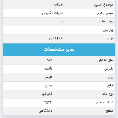
موضوع اصلی:
ادبیات
موضوع فرعی:
ادبیات انگلیسی
نوبت چاپ:
1
ویرایش:
1
وزن:
6408 گرم
سایر مشخصات
سال انتشار:
1387
نگارش:
تألیف
زبان:
فارسی
قطع:
رحلی
نوع جلد:
گالینگور
تعداد صفحه:
3524
مقطع:
دانشگاهی