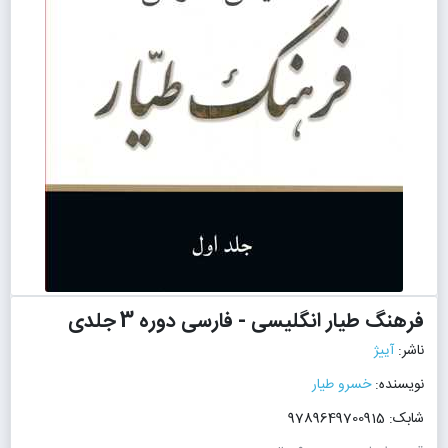
فرهنگ طیار انگلیسی - فارسی دوره 3 جلدی
ناشر:
آییژ
نویسنده:
خسرو طیار
شابک: 9789649700915