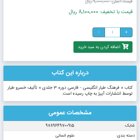
قیمت اصلی:
9٬000٬000 ریال
قیمت با تخفیف: 8٬100٬000 ریال
-
+
اضافه کردن به سبد خرید
درباره این کتاب
کتاب « فرهنگ طیار انگلیسی - فارسی دوره 3 جلدی » تألیف خسرو طیار
توسط انتشارات آییژ به چاپ رسیده است.
مشخصات عمومی
شابک:
9789649700915
دسته بندی:
علوم انسانی