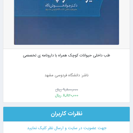
طب داخلی حیوانات کوچک همراه با دارونامه ی تخصصی
ناشر: دانشگاه فردوسی مشهد
9٬800٬000 ریال
8٬820٬000 ریال
نظرات کاربران
جهت عضویت در سایت و ارسال نظر کلیک نمایید