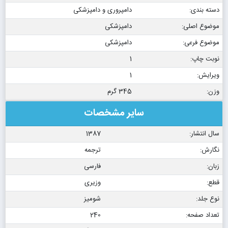
دسته بندی:
دامپروری و دامپزشکی
موضوع اصلی:
دامپزشکی
موضوع فرعی:
دامپزشکی
نوبت چاپ:
1
ویرایش:
1
وزن:
345 گرم
سایر مشخصات
سال انتشار:
1387
نگارش:
ترجمه
زبان:
فارسی
قطع:
وزیری
نوع جلد:
شومیز
تعداد صفحه:
240