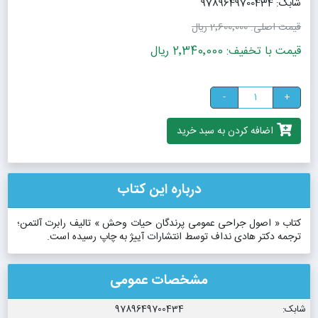
شابک: 9789649700434
قیمت اصلی:
2٬600٬000 ریال
قیمت با تخفیف: 2٬340٬000 ریال
-
+
اضافه کردن به سبد خرید
درباره این کتاب
کتاب « اصول جراحی عمومی پرندگان حیات وحش » تالیف رابرت آلتمن؛
ترجمه دکتر هادی نداف توسط انتشارات آییژ به چاپ رسیده است.
مشخصات عمومی
شابک:
9789649700434