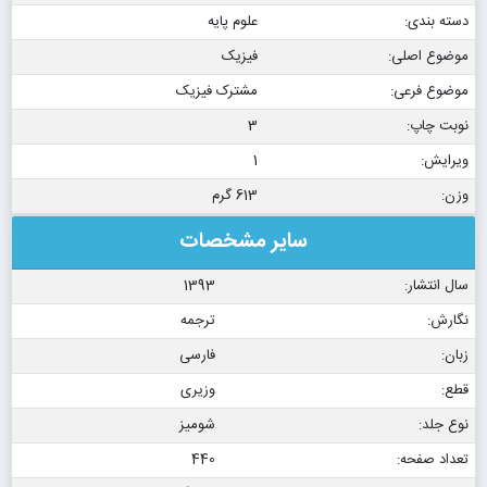
دسته بندی:
علوم پایه
موضوع اصلی:
فیزیک
موضوع فرعی:
مشترک فیزیک
نوبت چاپ:
3
ویرایش:
1
وزن:
613 گرم
سایر مشخصات
سال انتشار:
1393
نگارش:
ترجمه
زبان:
فارسی
قطع:
وزیری
نوع جلد:
شومیز
تعداد صفحه:
440