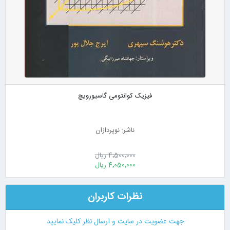
فیزیک کوانتومی گاسیورویچ
ناشر: نوپردازان
4٬500٬000 ریال
4٬050٬000 ریال
نظرات کاربران
جهت عضویت در سایت و ارسال نظر کلیک نمایید