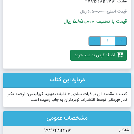
شابک: 9789648142716
قیمت اصلی:
6٬500٬000 ریال
قیمت با تخفیف: 5٬850٬000 ریال
-
+
اضافه کردن به سبد خرید
درباره این کتاب
کتاب « مقدمه ای بر ذرات بنیادی » تالیف بدیوید گریفیتس؛ ترجمه دکتر
نادر قهرمانی توسط انتشارات نوپردازان به چاپ رسیده است.
مشخصات عمومی
شابک:
9789648142716