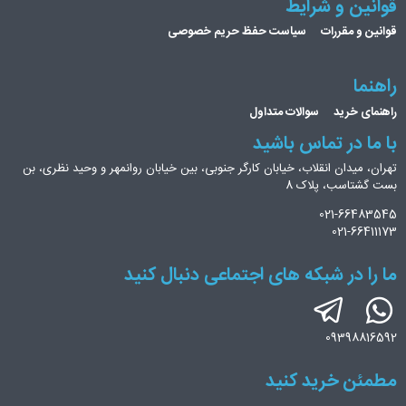
قوانین و شرایط
قوانین و مقررات
سیاست حفظ حریم خصوصی
راهنما
راهنمای خرید
سوالات متداول
با ما در تماس باشید
تهران، میدان انقلاب، خیابان کارگر جنوبی، بین خیابان روانمهر و وحید نظری، بن
بست گشتاسب، پلاک 8
021-66483545
021-66411173
ما را در شبکه های اجتماعی دنبال کنید
09398816592
مطمئن خرید کنید