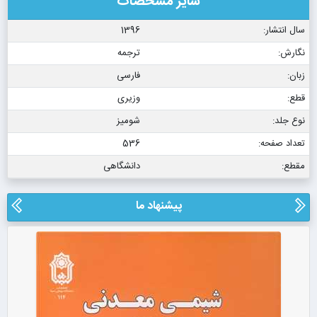
سایر مشخصات
سال انتشار:
1396
نگارش:
ترجمه
زبان:
فارسی
قطع:
وزیری
نوع جلد:
شومیز
تعداد صفحه:
536
مقطع:
دانشگاهی
پیشنهاد ما