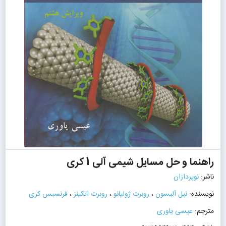
راهنما و حل مسایل شیمی آلی 1 کری
ناشر:
نوپردازان
نویسنده:
نیل آلیسون
،
روبرت ژولیانو
،
روبرت اتکینز
،
فرنسیس کری
مترجم:
عیسی یاوری