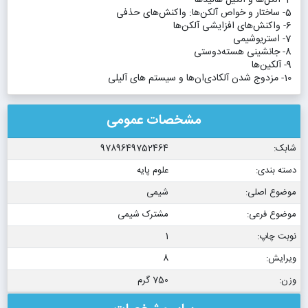
4- الکل‌ها و آلکیل هالیدها
5- ساختار و خواص آلکن‌ها: واکنش‌های حذفی
6- واکنش‌های افزایشی آلکن‌ها
7- استریوشیمی
8- جانشینی هسته‌دوستی
9- آلکین‌ها
10- مزدوج شدن آلکادی‌ان‌ها و سیستم های آلیلی
مشخصات عمومی
شابک:
9789649752464
دسته بندی:
علوم پایه
موضوع اصلی:
شیمی
موضوع فرعی:
مشترک شیمی
نوبت چاپ:
1
ویرایش:
8
وزن:
750 گرم