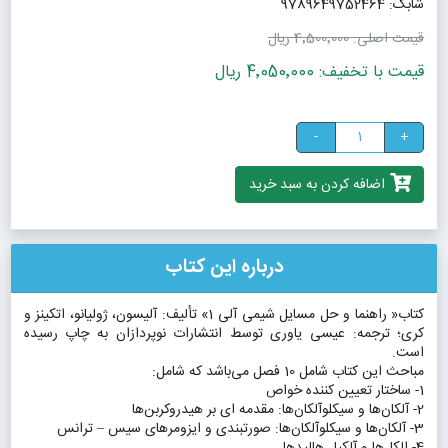
شابک: 9789649752464
قیمت اصلی:
4٬500٬000 ریال
قیمت با تخفیف: 4٬050٬000 ریال
-
+
اضافه کردن به سبد خرید
درباره این کتاب
کتاب« راهنما و حل مسایل شیمی آلی 1» تألیف: آلیسون، ژولیانو، اتکینز و
کری؛ ترجمه: عیسی یاوری توسط انتشارات نوپردازان به چاپ رسیده
است.
مباحث این کتاب شامل 10 فصل می‌باشد که شامل:
1- ساختار تعیین کننده خواص
2- آلکان‌ها و سیکلوآلکان‌ها: مقدمه ای بر هیدروکربن‌ها
3- آلکان‌ها و سیکلوآلکان‌ها: صورتبندی و ایزومرهای سیس – ترانس