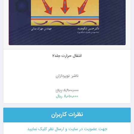
انتقال حرارت جلد2
ناشر: نوپردازان
8٬900٬000 ریال
8٬010٬000 ریال
نظرات کاربران
جهت عضویت در سایت و ارسال نظر کلیک نمایید