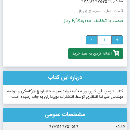
شابک: 9789649752549
قیمت اصلی:
5٬500٬000 ریال
قیمت با تخفیف: 4٬950٬000 ریال
-
+
اضافه کردن به سبد خرید
درباره این کتاب
کتاب « پمپ فن کمپرسور » تألیف ولادیمیر میخاییلویچ چرکاسکی و ترجمه
مهندس علیرضا انتظاری توسط انتشارات نوپردازان به چاپ رسیده است.
مشخصات عمومی
شابک:
9789649752549