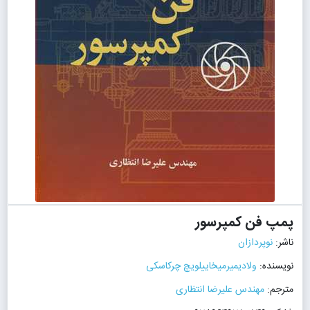
پمپ فن کمپرسور
ناشر:
نوپردازان
نویسنده:
ولادیمیرمیخاییلویچ چرکاسکی
مترجم:
مهندس علیرضا انتظاری