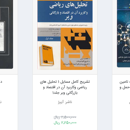
 تامین
تشریح کامل مسایل 1 تحلیل های
در
 حمل و
ریاضی وکاربرد آن در اقتصاد و
بازرگانی وبر جلد1
ناشر: آییژ
ن
2٬500٬000 ریال
2٬250٬000 ریال