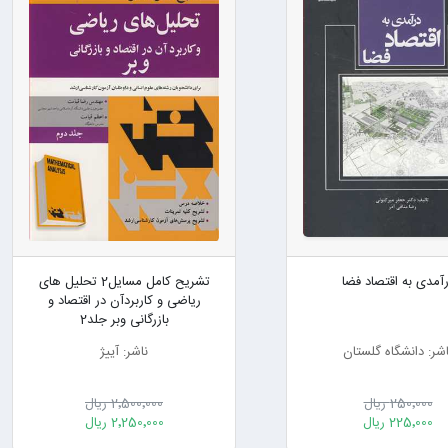
آمدی به اقتصاد فضا
تشریح کامل مسایل2 تحلیل های
ریاضی و کاربردآن در اقتصاد و
بازرگانی وبر جلد2
اشر: دانشگاه گلستان
ناشر: آییژ
250٬000 ریال
2٬500٬000 ریال
225٬000 ریال
2٬250٬000 ریال