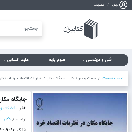
ورود
/
عضویت
فنی و مهندسی
علوم پایه
علوم انسانی
صفحه نخست
قیمت و خرید کتاب جایگاه مکان در نظریات اقتصاد خرد اثر دکتر
جایگاه مکان
ناشر:
دانشگاه یزد
نویسنده:
دکتر زه
شابک: 9786006309262