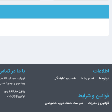
اطلاعات
با ما در تما
درباره ما
تماس با ما
شعب و نمایندگی
تهران، میدان انقلاب
روانمهر و وحید نظ
021-66483545
قوانین و شرایط
021-66411173
قوانین و مقررات
سیاست حفظ حریم خصوصی