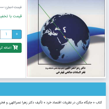
قیمت اصلی:
0٬000
قیمت با تخفیف: 99٬000 
+
اضافه کرد
کتاب « جایگاه مکان در نظریات اقتصاد خرد » تألیف دکتر زهرا نصراللهی و 