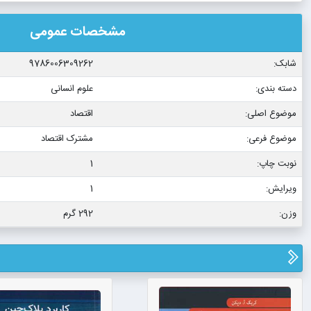
مشخصات عمومی
شابک:
9786006309262
دسته بندی:
علوم انسانی
موضوع اصلی:
اقتصاد
موضوع فرعی:
مشترک اقتصاد
نوبت چاپ:
1
ویرایش:
1
وزن:
292 گرم