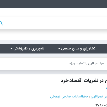
arch
کشاورزی و منابع طبیعی
دامپروری و دامپزشکی
 زهرا نصراللهی با تخفیف ویژه
 در نظریات اقتصاد خرد
را نصراللهی
،
فخرالسادات صالحی قهفرخی