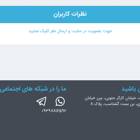
نظرات کاربران
جهت عضویت در سایت و ارسال نظر کلیک نمایید
س باشید
ما را در شبکه های اجتماعی 
، خیابان کارگر جنوبی، بین خیابان
ری، بن بست گشتاسب، پلاک 8
09398816592