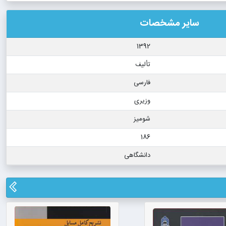
سایر مشخصات
1392
تألیف
فارسی
وزیری
شومیز
186
دانشگاهی