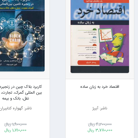
اقتصاد خرد به زبان ساده
کاربرد بلاک چین در زنجیره
بین المللی گمرک، تجارت،
نقل، بانک و بیمه
ناشر: آییژ
ناشر: گهواره کتابیران
4٬200٬000 ریال
1٬900٬000 ریال
3٬780٬000 ریال
1٬710٬000 ریال