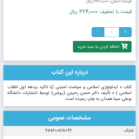
قیمت اصلی:
360٬000 ریال
قیمت با تخفیف: 324٬000 ریال
-
+
اضافه کردن به سبد خرید
درباره این کتاب
کتاب « ایدئولوژی اسلامی و سیاست امنیتی (با تاکید بردهه اول انقلاب
اسلامی ) » تألیف دکتر حسن رحیمی (روشن) توسط انتشارات دانشگاه
بوعلی سینا همدان به چاپ رسیده است.
مشخصات عمومی
شابک:
9786001281099