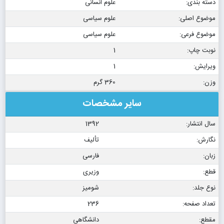
دسته بندی:
علوم انسانی
موضوع اصلی:
علوم سیاسی
موضوع فرعی:
علوم سیاسی
نوبت چاپ:
1
ویرایش:
1
وزن:
360 گرم
سایر مشخصات
سال انتشار:
1392
نگارش:
تألیف
زبان:
فارسی
قطع:
وزیری
نوع جلد:
شومیز
تعداد صفحه:
236
مقطع:
دانشگاهی