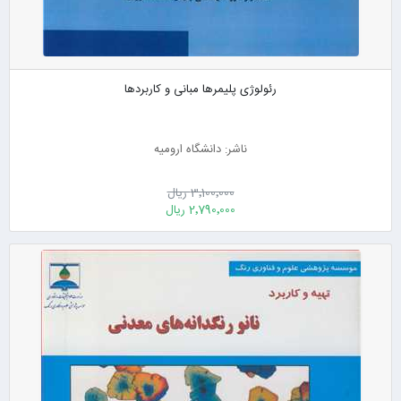
رئولوژی پلیمرها مبانی و کاربردها
ناشر: دانشگاه ارومیه
3٬100٬000 ریال
2٬790٬000 ریال