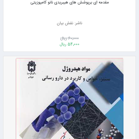
مقدمه ای برپوشش های هیبریدی نانو کامپوزیتی
ناشر: نقش بیان
60٬000 ریال
54٬000 ریال