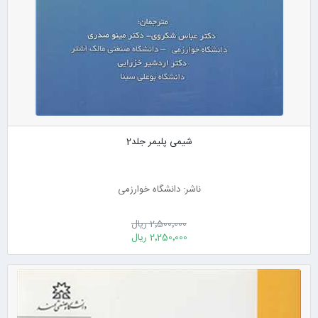
شیمی پلیمر جلد2
ناشر: دانشگاه خوارزمی
2٬500٬000 ریال
2٬250٬000 ریال