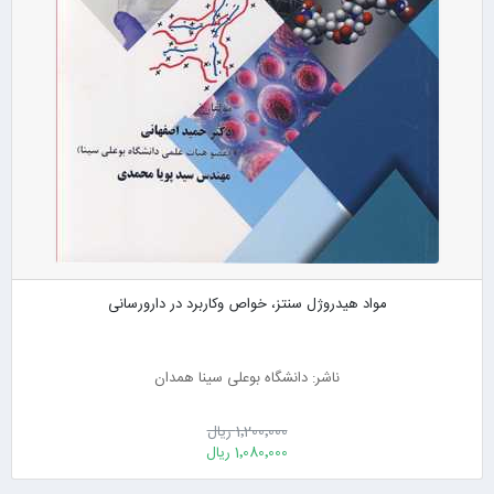
مواد هیدروژل سنتز، خواص وکاربرد در دارورسانی
ناشر: دانشگاه بوعلی سینا همدان
1٬200٬000 ریال
1٬080٬000 ریال