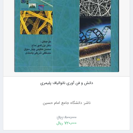
دانش و فن آوری نانوالیاف پلیمری
ناشر: دانشگاه جامع امام حسین
800٬000 ریال
720٬000 ریال