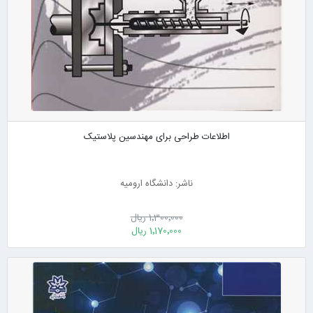
اطلاعات طراحی برای مهندسین پلاستیک
ناشر: دانشگاه ارومیه
1٬300٬000 ریال
1٬170٬000 ریال