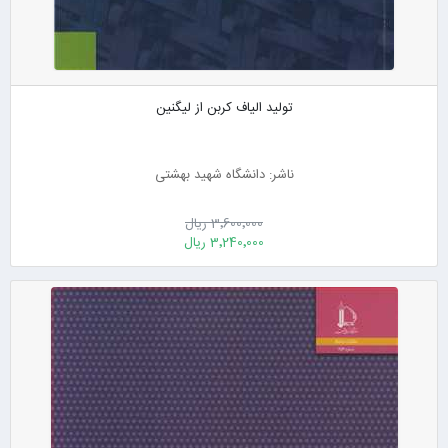
تولید الیاف کربن از لیگنین
ناشر: دانشگاه شهید بهشتی
3٬600٬000 ریال
3٬240٬000 ریال