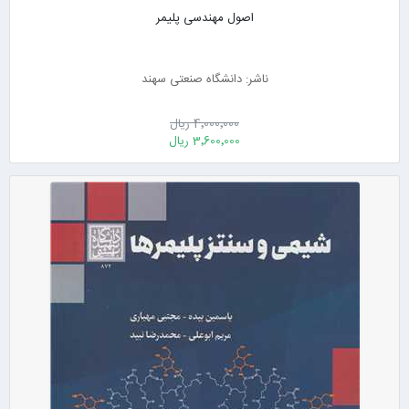
اصول مهندسی پلیمر
ناشر: دانشگاه صنعتی سهند
4٬000٬000 ریال
3٬600٬000 ریال