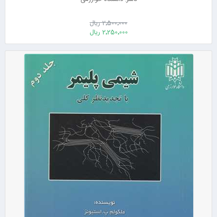
2٬500٬000 ریال
2٬250٬000 ریال