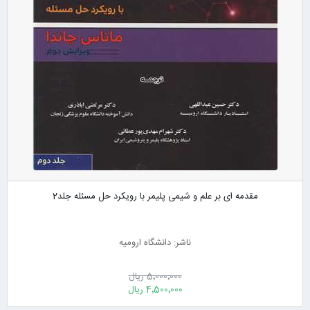
مقدمه ای بر علم و شیمی پلیمر با رویکرد حل مسئله جلد2
ناشر: دانشگاه ارومیه
5٬000٬000 ریال
4٬500٬000 ریال