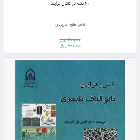
40 نکته در کنترل فرآیند
ناشر: علوم کاربردی
400٬000 ریال
360٬000 ریال