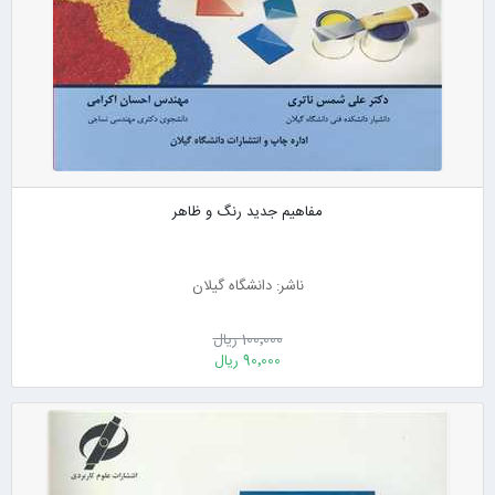
مفاهیم جدید رنگ و ظاهر
ناشر: دانشگاه گیلان
100٬000 ریال
90٬000 ریال