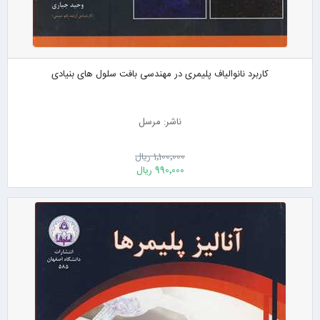
کاربرد نانوالیاف پلیمری در مهندسی بافت سلول های بنیادی
ناشر: مرسل
1٬100٬000 ریال
990٬000 ریال