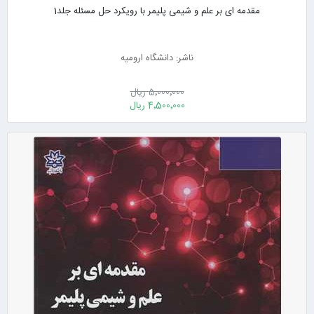
مقدمه ای بر علم و شیمی پلیمر با رویکرد حل مسئله جلد1
ناشر: دانشگاه ارومیه
5٬000٬000 ریال
4٬500٬000 ریال