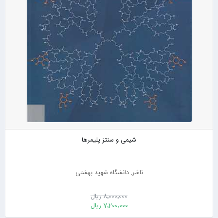
شیمی و سنتز پلیمرها
ناشر: دانشگاه شهید بهشتی
8٬000٬000 ریال
7٬200٬000 ریال