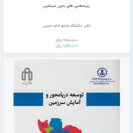
زیرسطحی های بدون سرنشین
ناشر: دانشگاه جامع امام حسین
2٬100٬000 ریال
1٬890٬000 ریال