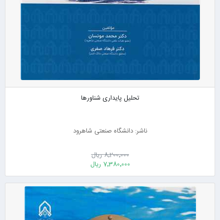
تحلیل پایداری شناورها
ناشر: دانشگاه صنعتی شاهرود
8٬200٬000 ریال
7٬380٬000 ریال