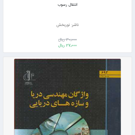
انتقال رسوب
ناشر: نوربخش
30٬000 ریال
27٬000 ریال