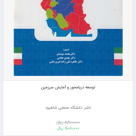
توسعه دریامحور و آمایش سرزمین
ناشر: دانشگاه صنعتی شاهرود
8٬900٬000 ریال
8٬010٬000 ریال