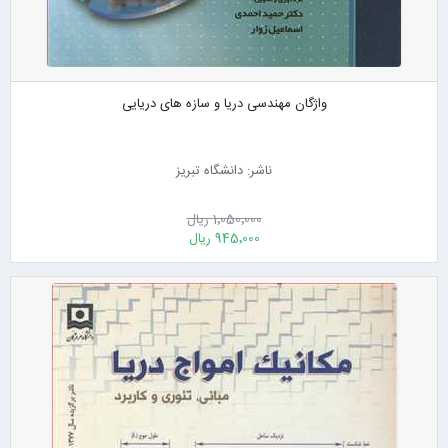
واژگان مهندسی دریا و سازه های دریایی
ناشر: دانشگاه تبریز
1٬050٬000 ریال
945٬000 ریال