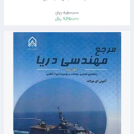
8٬500٬000 ریال
7٬650٬000 ریال