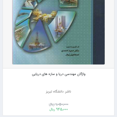
واژگان مهندسی دریا و سازه های دریایی
ناشر: دانشگاه تبریز
1٬050٬000 ریال
945٬000 ریال