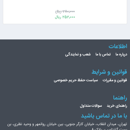
280٬000 ریال
252٬000 ریال
اطلاعات
درباره ما
تماس با ما
شعب و نمایندگی
قوانین و شرایط
قوانین و مقررات
سیاست حفظ حریم خصوصی
راهنما
راهنمای خرید
سوالات متداول
با ما در تماس باشید
تهران، میدان انقلاب، خیابان کارگر جنوبی، بین خیابان روانمهر و وحید نظری، بن
بست گشتاسب، پلاک 8