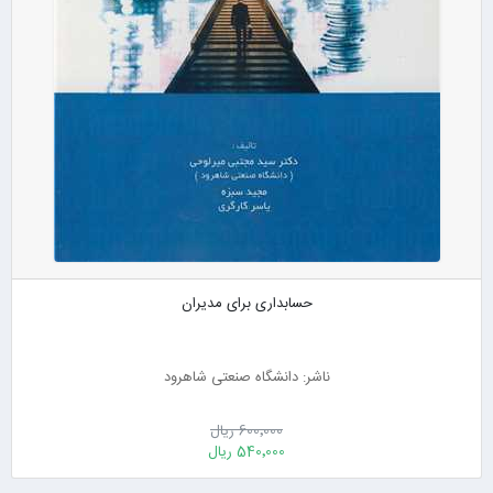
حسابداری برای مدیران
ناشر: دانشگاه صنعتی شاهرود
600٬000 ریال
540٬000 ریال