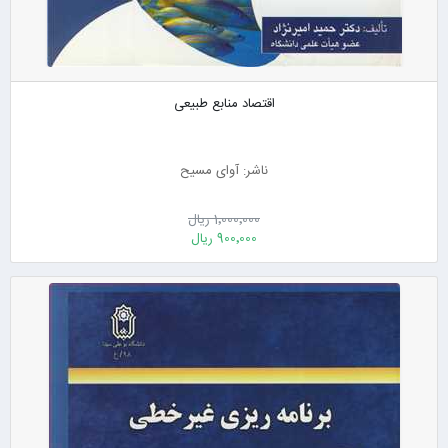
اقتصاد منابع طبیعی
ناشر: آوای مسیح
1٬000٬000 ریال
900٬000 ریال