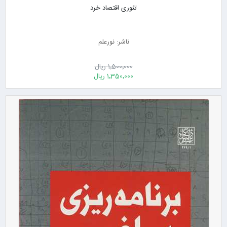
تئوری اقتصاد خرد
ناشر: نورعلم
1٬500٬000 ریال
1٬350٬000 ریال