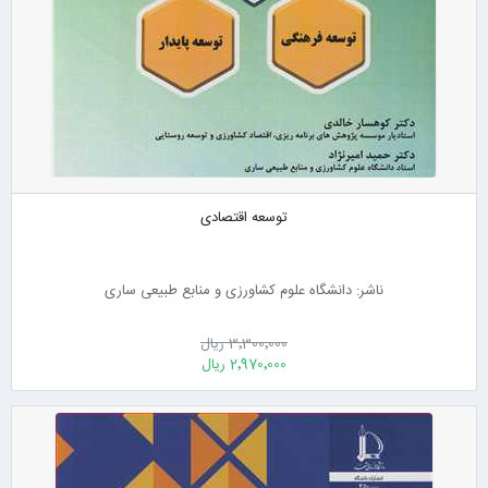
توسعه اقتصادی
ناشر: دانشگاه علوم کشاورزی و منابع طبیعی ساری
3٬300٬000 ریال
2٬970٬000 ریال