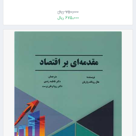
750٬000 ریال
675٬000 ریال