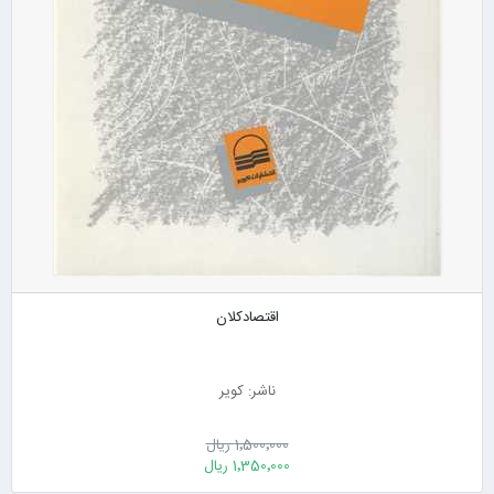
اقتصادکلان
ناشر: کویر
1٬500٬000 ریال
1٬350٬000 ریال