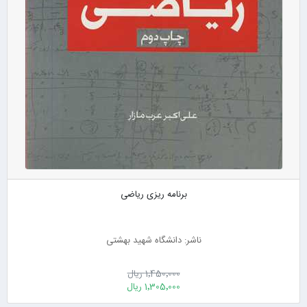
برنامه ریزی ریاضی
ناشر: دانشگاه شهید بهشتی
1٬450٬000 ریال
1٬305٬000 ریال