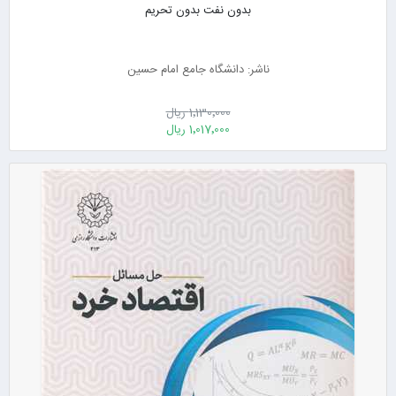
بدون نفت بدون تحریم
ناشر: دانشگاه جامع امام حسین
1٬130٬000 ریال
1٬017٬000 ریال