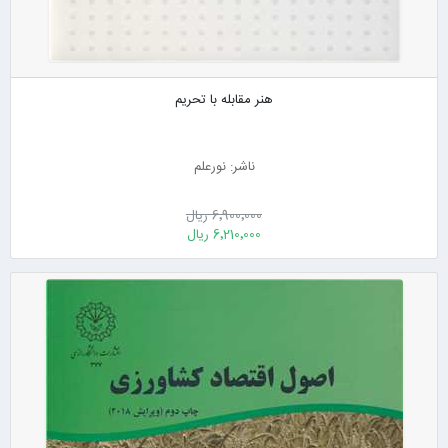
هنر مقابله با تحریم
ناشر: نورعلم
6٬900٬000 ریال
6٬210٬000 ریال