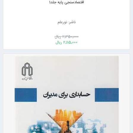
اقتصادسنجی پایه جلد1
ناشر: نورعلم
2٬350٬000 ریال
2٬115٬000 ریال