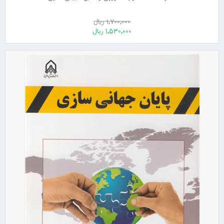
1٬700٬000 ریال
1٬530٬000 ریال