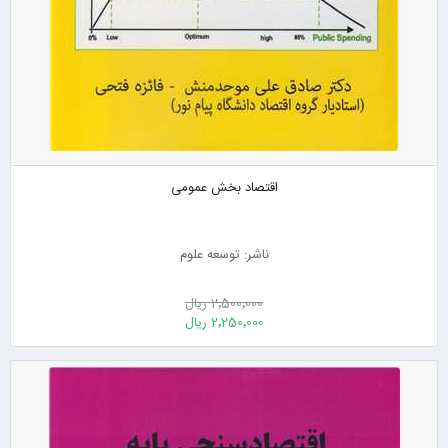
اقتصاد بخش عمومی
ناشر: توسعه علوم
2٬500٬000 ریال
2٬250٬000 ریال