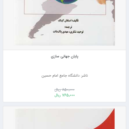
پایان جهانی سازی
ناشر: دانشگاه جامع امام حسین
850٬000 ریال
765٬000 ریال