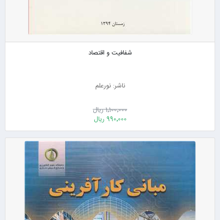
شفافیت و اقتصاد
ناشر: نورعلم
1٬100٬000 ریال
990٬000 ریال