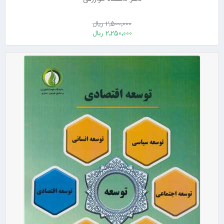
2٬500٬000 ریال
2٬250٬000 ریال