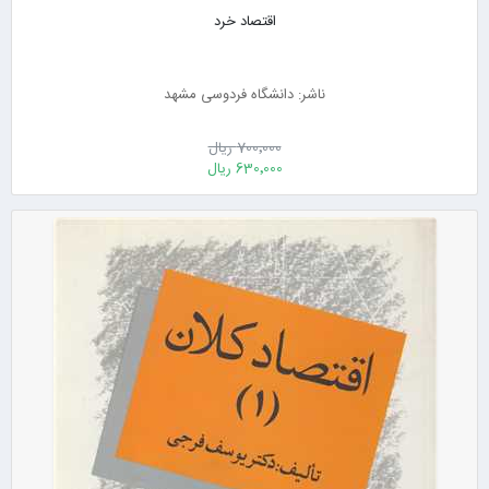
اقتصاد خرد
ناشر: دانشگاه فردوسی مشهد
700٬000 ریال
630٬000 ریال