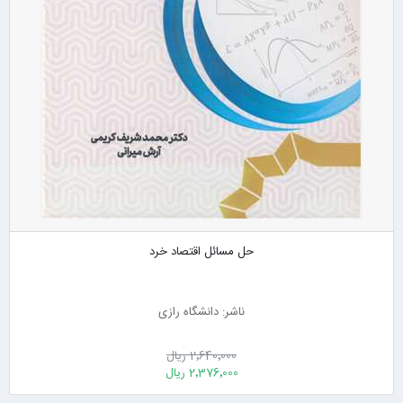
حل مسائل اقتصاد خرد
ناشر: دانشگاه رازی
2٬640٬000 ریال
2٬376٬000 ریال