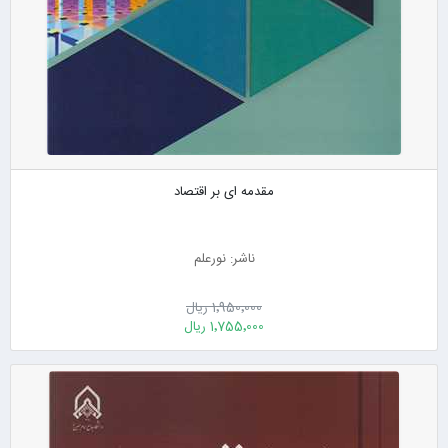
مقدمه ای بر اقتصاد
ناشر: نورعلم
1٬950٬000 ریال
1٬755٬000 ریال