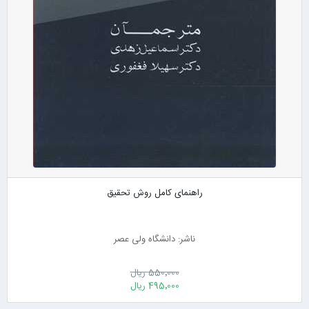
راهنمای کامل روش تحقیق
ناشر: دانشگاه ولی عصر
550٬000 ریال
495٬000 ریال