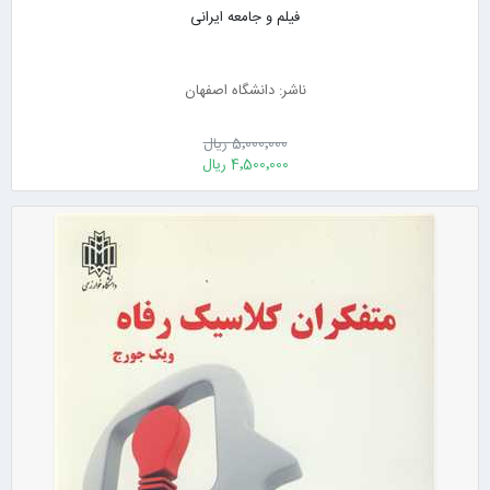
فیلم و جامعه ایرانی
ناشر: دانشگاه اصفهان
5٬000٬000 ریال
4٬500٬000 ریال