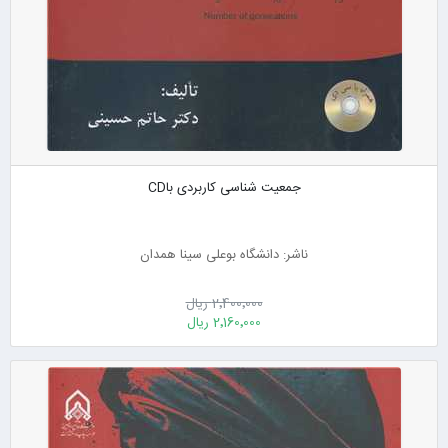
جمعیت شناسی کاربردی باCD
ناشر: دانشگاه بوعلی سینا همدان
2٬400٬000 ریال
2٬160٬000 ریال