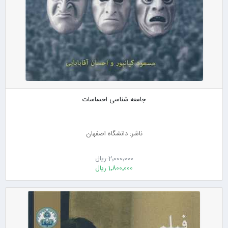
جامعه شناسی احساسات
ناشر: دانشگاه اصفهان
2٬000٬000 ریال
1٬800٬000 ریال