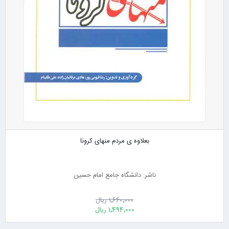
بعلاوه ی مردم منهای کرونا
ناشر: دانشگاه جامع امام حسین
1٬660٬000 ریال
1٬494٬000 ریال