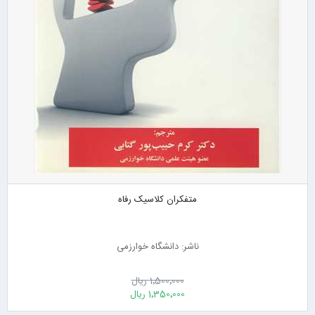
متفکران کلاسیک رفاه
ناشر: دانشگاه خوارزمی
1٬500٬000 ریال
1٬350٬000 ریال