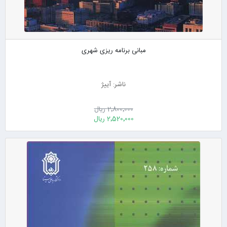
مبانی برنامه ریزی شهری
ناشر: آییژ
2٬800٬000 ریال
2٬520٬000 ریال