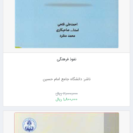
نفوذ فرهنگی
ناشر: دانشگاه جامع امام حسین
2٬000٬000 ریال
1٬800٬000 ریال