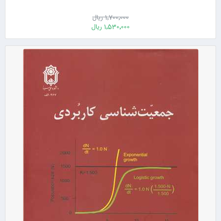
1٬700٬000 ریال
1٬530٬000 ریال