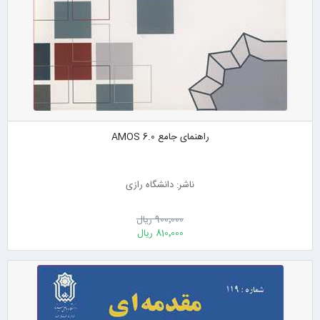
راهنمای جامع AMOS 6.0
ناشر: دانشگاه رازی
900٬000 ریال
810٬000 ریال