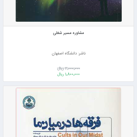
مشاوره مسیر شغلی
ناشر: دانشگاه اصفهان
2٬000٬000 ریال
1٬800٬000 ریال