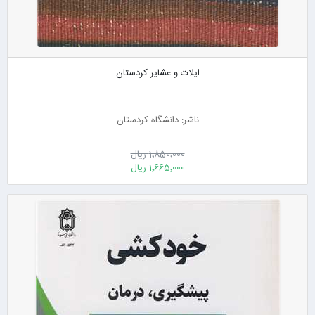
ایلات و عشایر کردستان
ناشر: دانشگاه کردستان
1٬850٬000 ریال
1٬665٬000 ریال