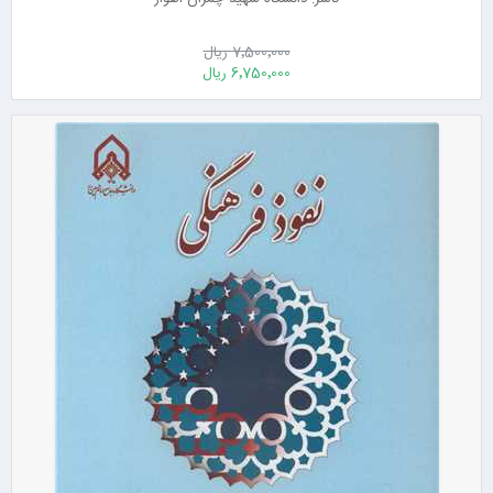
7٬500٬000 ریال
6٬750٬000 ریال