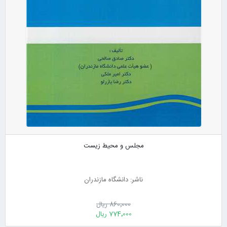
مجلس و محیط زیست
ناشر: دانشگاه مازندران
860٬000 ریال
774٬000 ریال