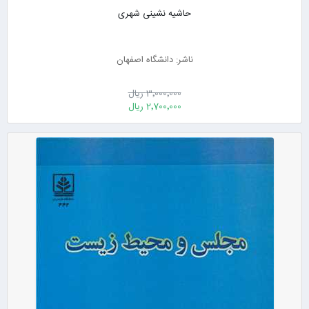
حاشیه نشینی شهری
ناشر: دانشگاه اصفهان
3٬000٬000 ریال
2٬700٬000 ریال