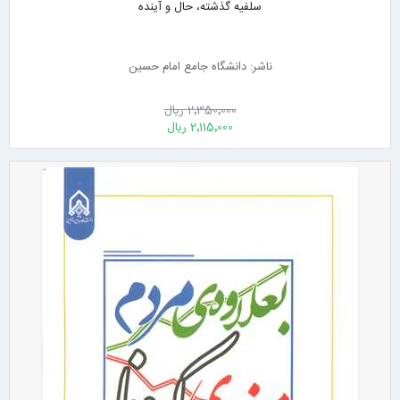
سلفیه گذشته، حال و آینده
ناشر: دانشگاه جامع امام حسین
2٬350٬000 ریال
2٬115٬000 ریال