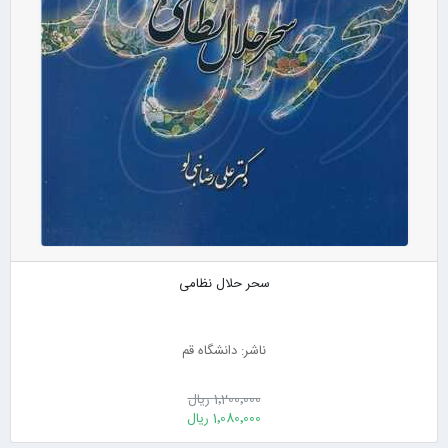
سحر حلال نظامی
ناشر: دانشگاه قم
1٬200٬000 ریال
1٬080٬000 ریال