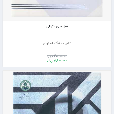
فعل های متوالی
ناشر: دانشگاه اصفهان
4٬000٬000 ریال
3٬600٬000 ریال