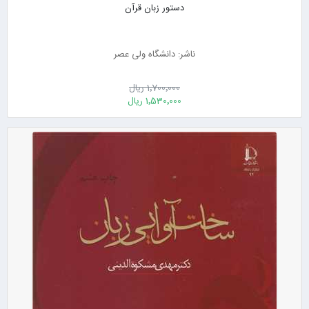
دستور زبان قرآن
ناشر: دانشگاه ولی عصر
1٬700٬000 ریال
1٬530٬000 ریال