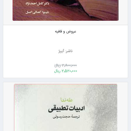
عروض و قافیه
ناشر: آییژ
2٬800٬000 ریال
2٬520٬000 ریال