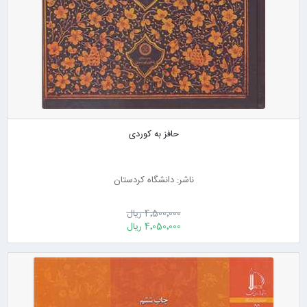
حافز به کوردی
ناشر: دانشگاه کردستان
4٬500٬000 ریال
4٬050٬000 ریال