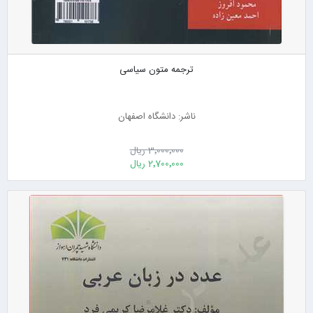
ترجمه متون سیاسی
ناشر: دانشگاه اصفهان
3٬000٬000 ریال
2٬700٬000 ریال