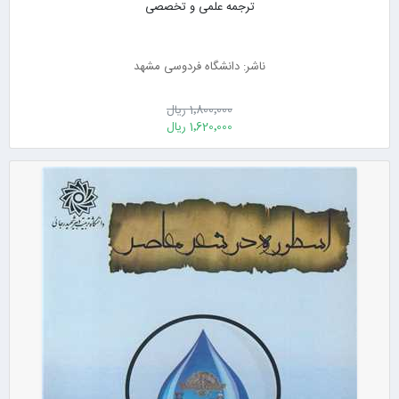
ترجمه علمی و تخصصی
ناشر: دانشگاه فردوسی مشهد
1٬800٬000 ریال
1٬620٬000 ریال