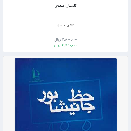
گلستان سعدی
ناشر: مرسل
2٬800٬000 ریال
2٬520٬000 ریال