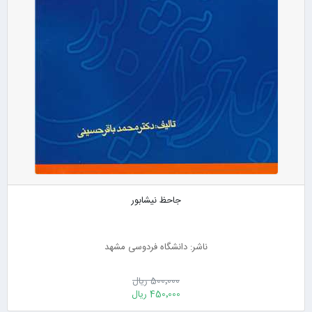
جاحظ نیشابور
ناشر: دانشگاه فردوسی مشهد
500٬000 ریال
450٬000 ریال