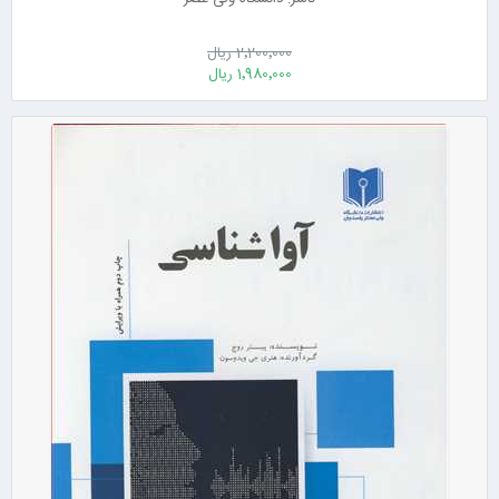
2٬200٬000 ریال
1٬980٬000 ریال