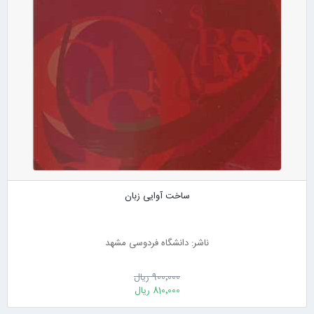
ساخت آوایی زبان
ناشر: دانشگاه فردوسی مشهد
900٬000 ریال
810٬000 ریال