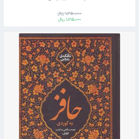
1٬350٬000 ریال
1٬215٬000 ریال