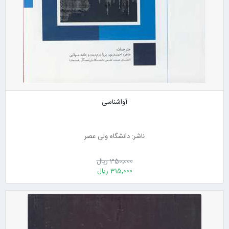
آواشناسی
ناشر: دانشگاه ولی عصر
350٬000 ریال
315٬000 ریال