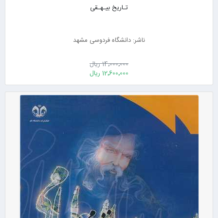
تـاریخ بیـهـقی
ناشر: دانشگاه فردوسی مشهد
14٬000٬000 ریال
12٬600٬000 ریال