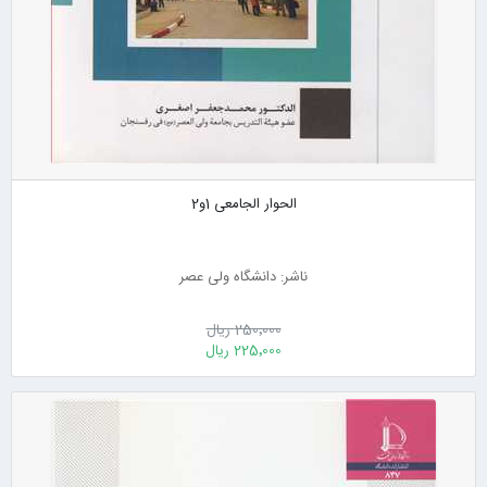
الحوار الجامعی 1و2
ناشر: دانشگاه ولی عصر
250٬000 ریال
225٬000 ریال