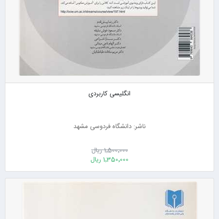
انگلیسی کاربردی
ناشر: دانشگاه فردوسی مشهد
1٬500٬000 ریال
1٬350٬000 ریال