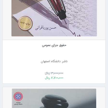
حقوق جزای عمومی
ناشر: دانشگاه اصفهان
3٬000٬000 ریال
2٬700٬000 ریال