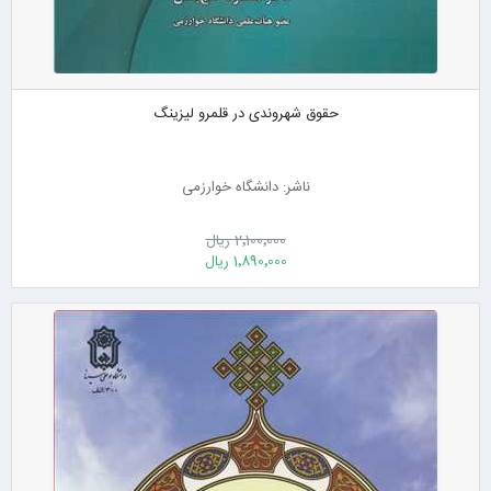
حقوق شهروندی در قلمرو لیزینگ
ناشر: دانشگاه خوارزمی
2٬100٬000 ریال
1٬890٬000 ریال