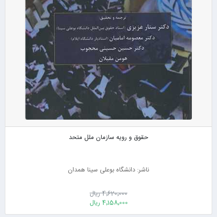
حقوق و رویه سازمان ملل متحد
ناشر: دانشگاه بوعلی سینا همدان
4٬620٬000 ریال
4٬158٬000 ریال