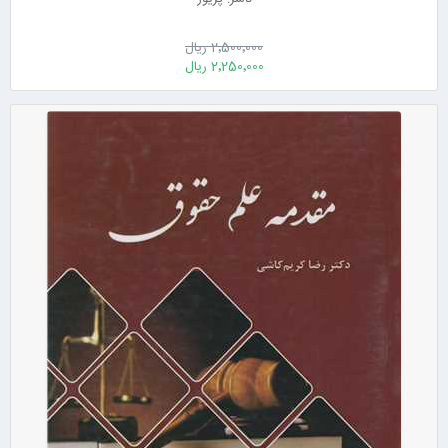
2٬500٬000 ریال
2٬250٬000 ریال