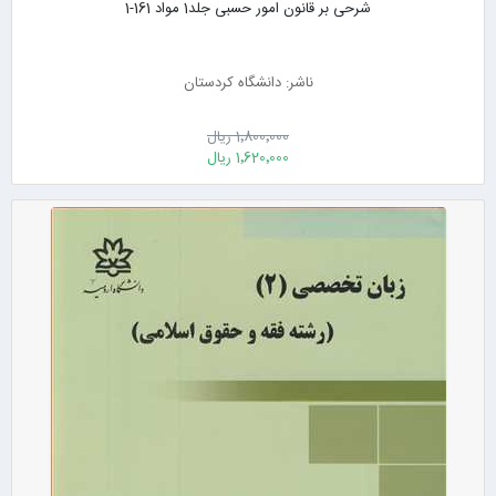
شرحی بر قانون امور حسبی جلد1 مواد 161-1
ناشر: دانشگاه کردستان
1٬800٬000 ریال
1٬620٬000 ریال