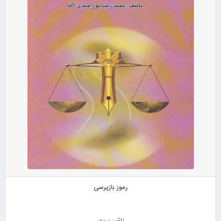
رموز بازپرسی
ناشر: پریور