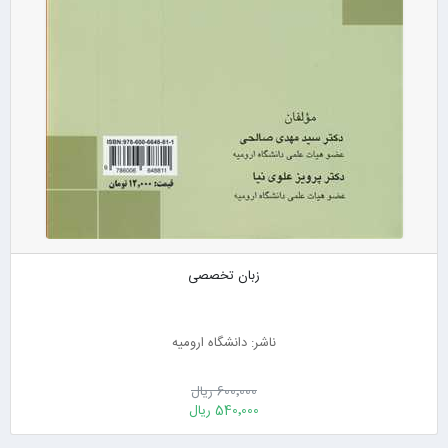
زبان تخصصی
ناشر: دانشگاه ارومیه
600٬000 ریال
540٬000 ریال