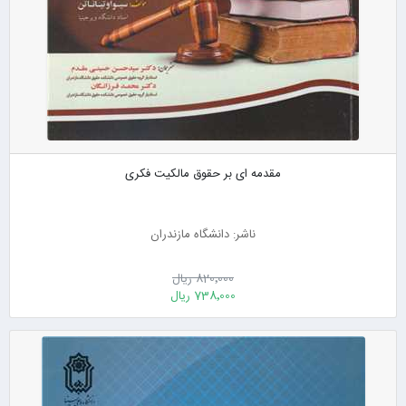
مقدمه ای بر حقوق مالکیت فکری
ناشر: دانشگاه مازندران
820٬000 ریال
738٬000 ریال