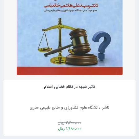
تاثیر شبهه در نظام قضایی اسلام
ناشر: دانشگاه علوم کشاورزی و منابع طبیعی ساری
2٬200٬000 ریال
1٬980٬000 ریال