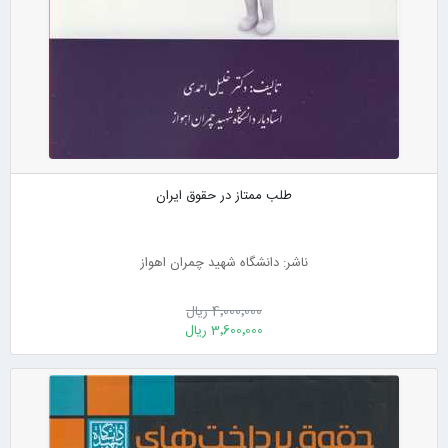
طلب ممتاز در حقوق ایران
ناشر: دانشگاه شهید چمران اهواز
4٬000٬000 ریال
3٬600٬000 ریال