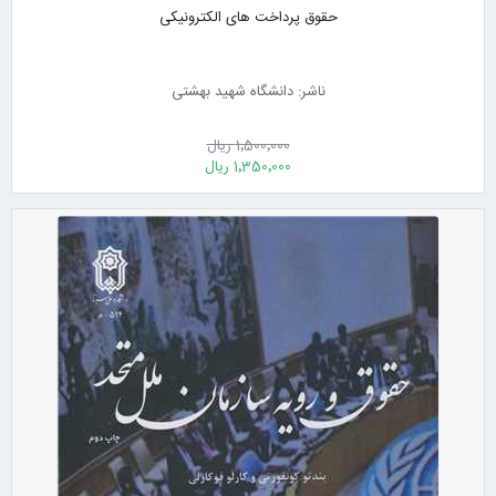
حقوق پرداخت های الکترونیکی
ناشر: دانشگاه شهید بهشتی
1٬500٬000 ریال
1٬350٬000 ریال