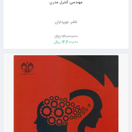
مهندسی کنترل مدرن
ناشر: نوپردازان
16٬000٬000 ریال
14٬400٬000 ریال