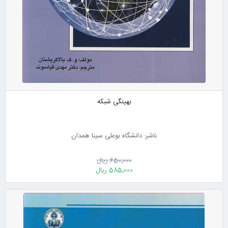
بهینگی شبکه
ناشر: دانشگاه بوعلی سینا همدان
650٬000 ریال
585٬000 ریال