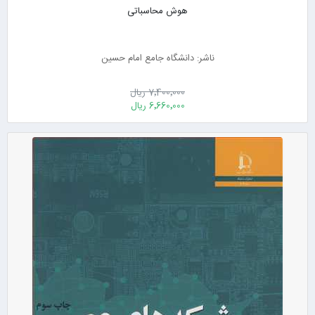
هوش محاسباتی
ناشر: دانشگاه جامع امام حسین
7٬400٬000 ریال
6٬660٬000 ریال