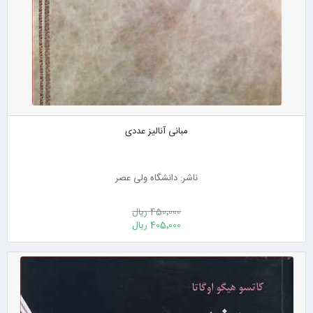
مبانی آنالیز عددی
ناشر: دانشگاه ولی عصر
450٬000 ریال
405٬000 ریال