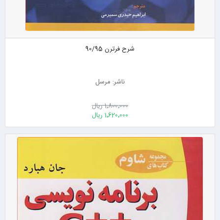
شرح فرترن 90/95
ناشر: مرسل
1٬800٬000 ریال
1٬620٬000 ریال