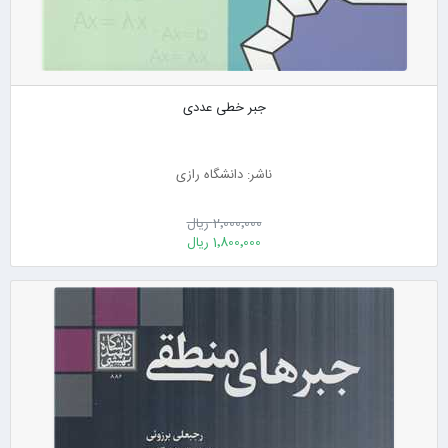
جبر خطی عددی
ناشر: دانشگاه رازی
2٬000٬000 ریال
1٬800٬000 ریال