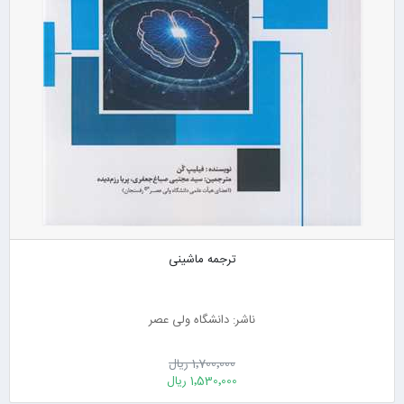
ترجمه ماشینی
ناشر: دانشگاه ولی عصر
1٬700٬000 ریال
1٬530٬000 ریال