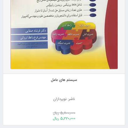
سیستم های عامل
ناشر: نوپردازان
5٬800٬000 ریال
5٬220٬000 ریال