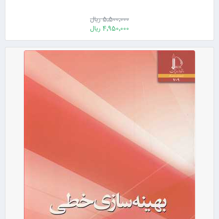
5٬500٬000 ریال
4٬950٬000 ریال