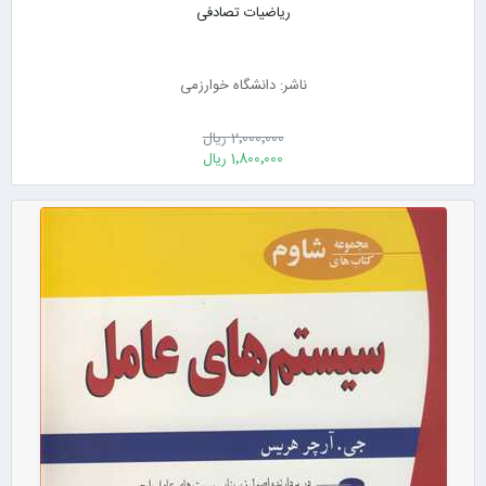
ریاضیات تصادفی
ناشر: دانشگاه خوارزمی
2٬000٬000 ریال
1٬800٬000 ریال