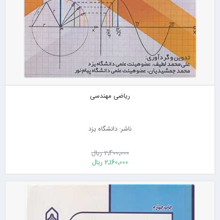
ریاضی مهندسی
ناشر: دانشگاه یزد
2٬400٬000 ریال
2٬160٬000 ریال