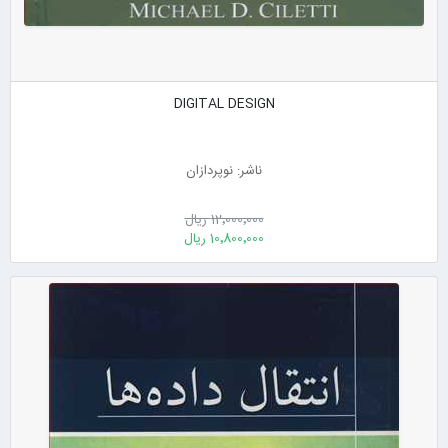
DIGITAL DESIGN
ناشر: نوپردازان
12٬000٬000 ریال
10٬800٬000 ریال