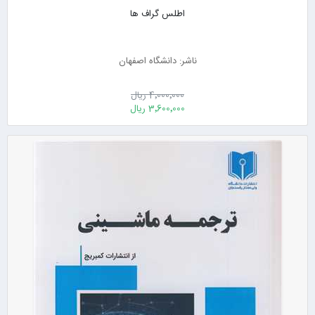
اطلس گراف ها
ناشر: دانشگاه اصفهان
4٬000٬000 ریال
3٬600٬000 ریال