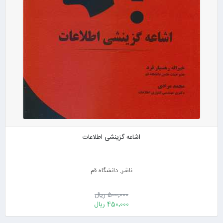
اشاعه گزینشی اطلاعات
ناشر: دانشگاه قم
500٬000 ریال
450٬000 ریال