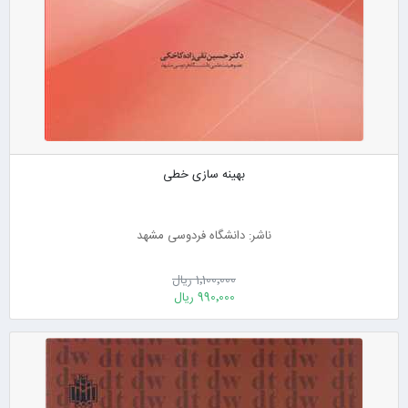
بهینه سازی خطی
ناشر: دانشگاه فردوسی مشهد
1٬100٬000 ریال
990٬000 ریال