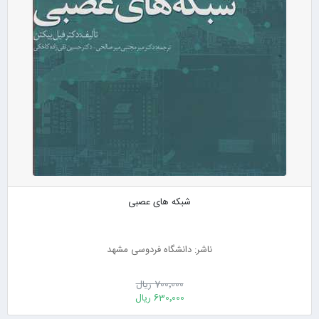
شبکه های عصبی
ناشر: دانشگاه فردوسی مشهد
700٬000 ریال
630٬000 ریال