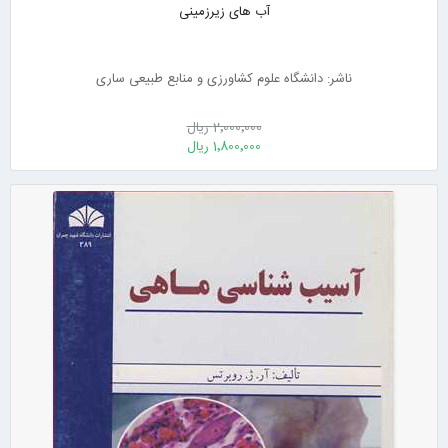
آب های زیرزمینی
ناشر: دانشگاه علوم کشاورزی و منابع طبیعی ساری
2٬000٬000 ریال
1٬800٬000 ریال