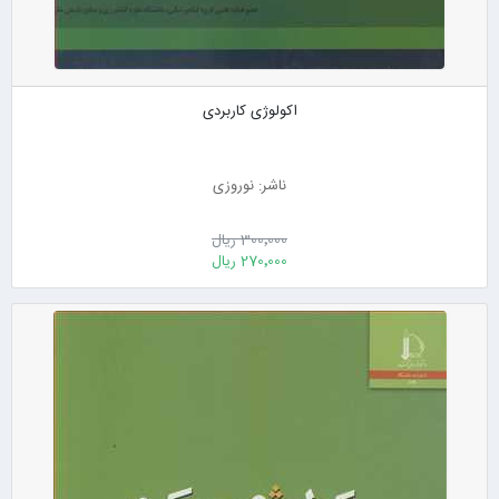
اکولوژی کاربردی
ناشر: نوروزی
300٬000 ریال
270٬000 ریال