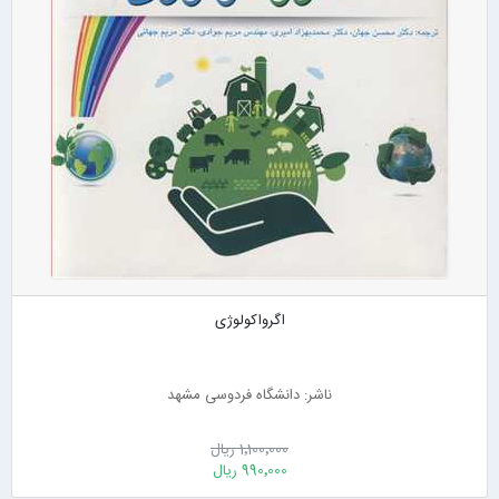
اگرواکولوژی
ناشر: دانشگاه فردوسی مشهد
1٬100٬000 ریال
990٬000 ریال