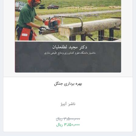
بهره برداری جنگل
ناشر: آییژ
3٬500٬000 ریال
3٬150٬000 ریال