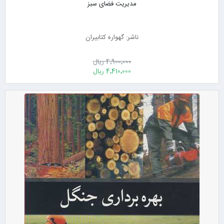
مدیریت فضای سبز
ناشر: گهواره کتابیران
4٬900٬000 ریال
4٬410٬000 ریال