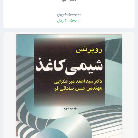
4٬500٬000 ریال
4٬050٬000 ریال