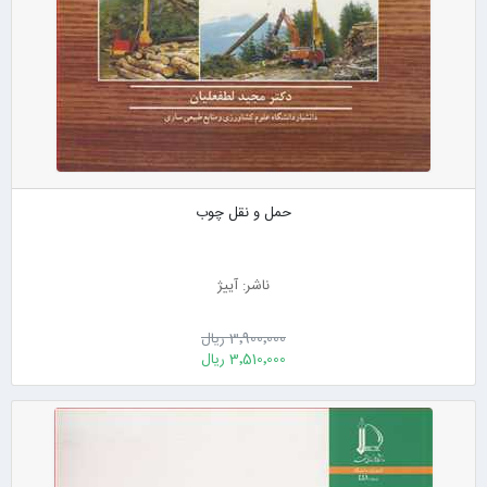
حمل و نقل چوب
ناشر: آییژ
3٬900٬000 ریال
3٬510٬000 ریال