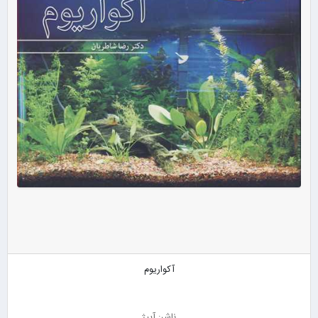
آکواریوم
ناشر: آییژ