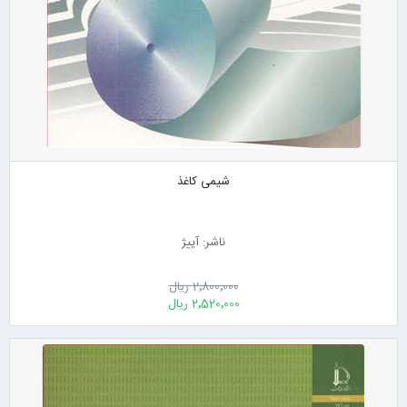
شیمی کاغذ
ناشر: آییژ
2٬800٬000 ریال
2٬520٬000 ریال