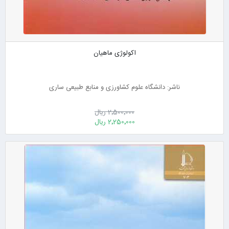
اکولوژی ماهیان
ناشر: دانشگاه علوم کشاورزی و منابع طبیعی ساری
2٬500٬000 ریال
2٬250٬000 ریال