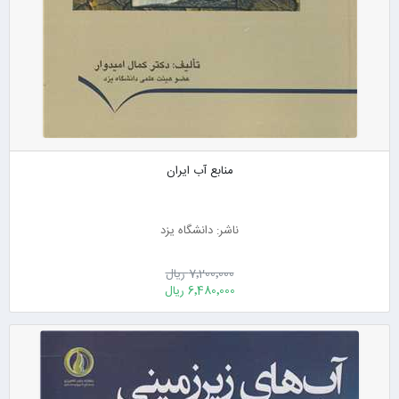
منابع آب ایران
ناشر: دانشگاه یزد
7٬200٬000 ریال
6٬480٬000 ریال