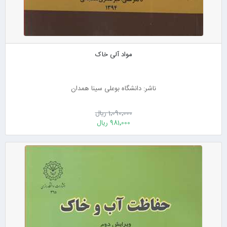
مواد آلی خاک
ناشر: دانشگاه بوعلی سینا همدان
1٬090٬000 ریال
981٬000 ریال