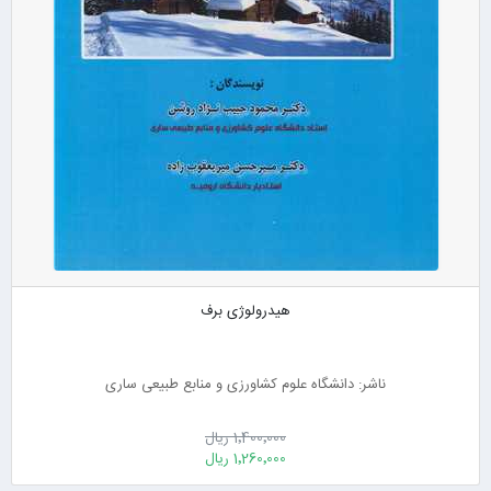
هیدرولوژی برف
ناشر: دانشگاه علوم کشاورزی و منابع طبیعی ساری
1٬400٬000 ریال
1٬260٬000 ریال