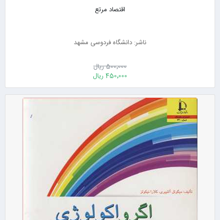
اقتصاد مرتع
ناشر: دانشگاه فردوسی مشهد
500٬000 ریال
450٬000 ریال