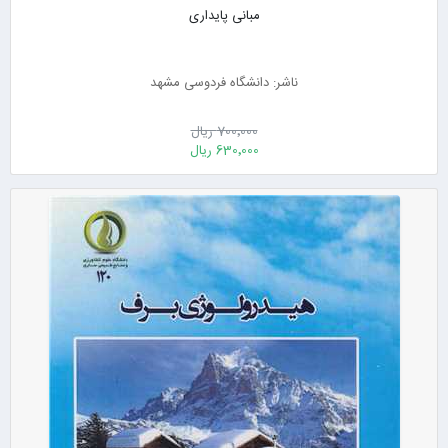
مبانی پایداری
ناشر: دانشگاه فردوسی مشهد
700٬000 ریال
630٬000 ریال