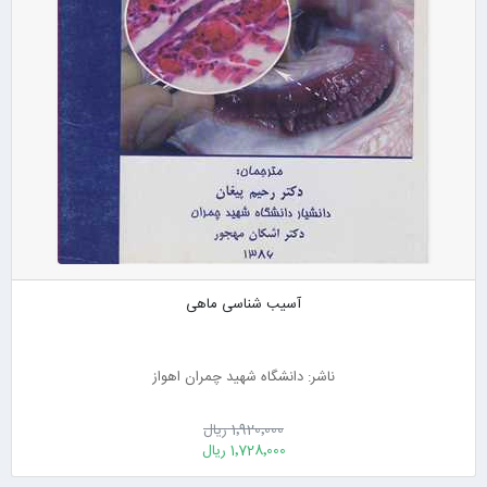
آسیب شناسی ماهی
ناشر: دانشگاه شهید چمران اهواز
1٬920٬000 ریال
1٬728٬000 ریال