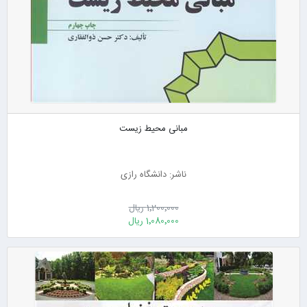
مبانی محیط زیست
ناشر: دانشگاه رازی
1٬200٬000 ریال
1٬080٬000 ریال