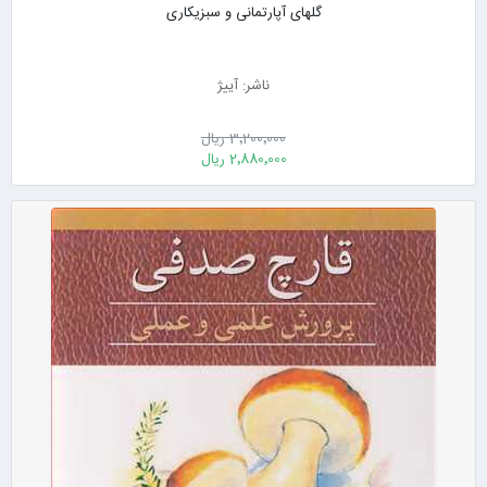
گلهای آپارتمانی و سبزیکاری
ناشر: آییژ
3٬200٬000 ریال
2٬880٬000 ریال