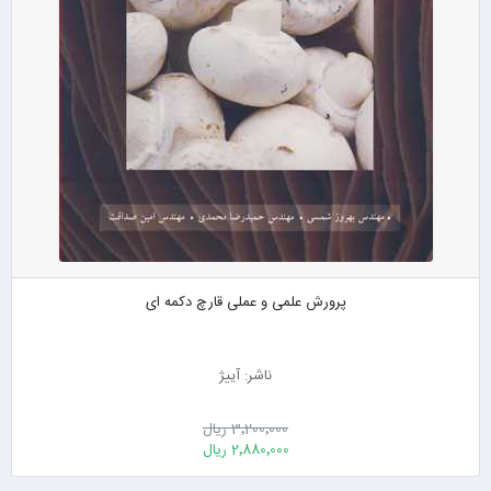
پرورش علمی و عملی قارچ دکمه ای
ناشر: آییژ
3٬200٬000 ریال
2٬880٬000 ریال