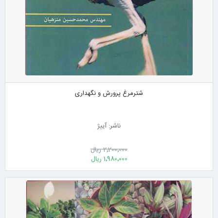
شترمرغ پرورش و نگهداری
ناشر: آییژ
2٬200٬000 ریال
1٬980٬000 ریال