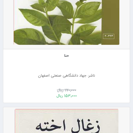
حنا
ناشر: جهاد دانشگاهی صنعتی اصفهان
170٬000 ریال
153٬000 ریال