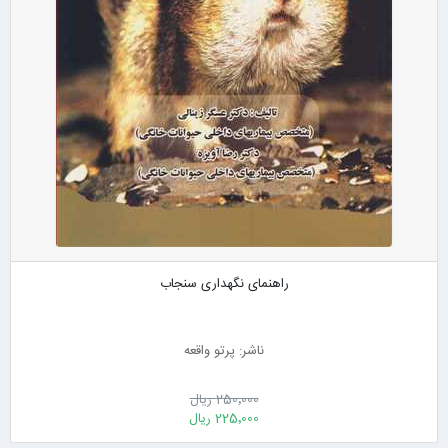
راهنمای نگهداری سنجاب
ناشر: پرتو واقعه
250٬000 ریال
225٬000 ریال