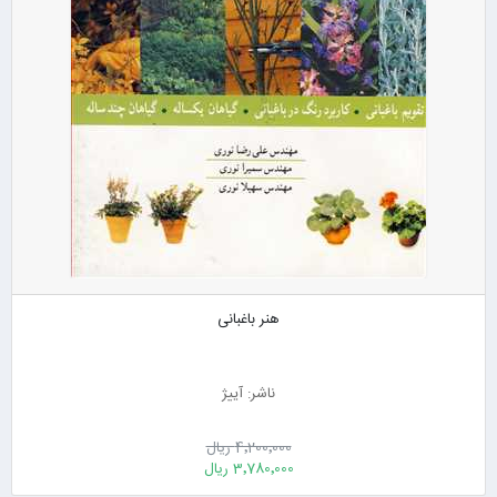
هنر باغبانی
ناشر: آییژ
4٬200٬000 ریال
3٬780٬000 ریال