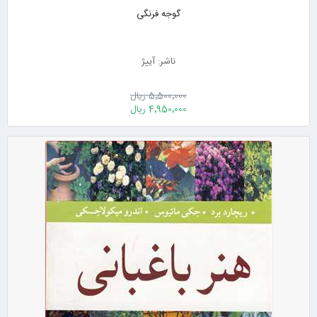
گوجه فرنگی
ناشر: آییژ
5٬500٬000 ریال
4٬950٬000 ریال