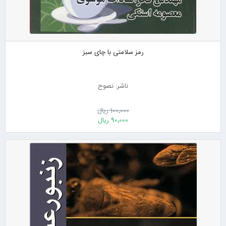
رمز سلامتی با چای سبز
ناشر: نصوح
100٬000 ریال
90٬000 ریال