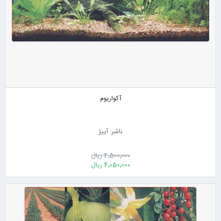
آکواریوم
ناشر: آییژ
4٬500٬000 ریال
4٬050٬000 ریال