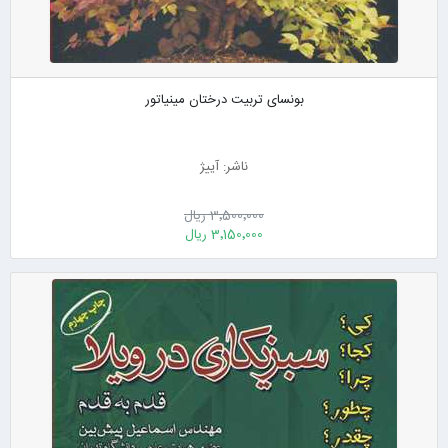
بونسای تربیت درختان مینیاتور
ناشر: آییژ
3٬500٬000 ریال
3٬150٬000 ریال