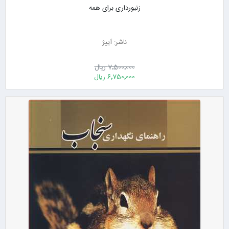
زنبورداری برای همه
ناشر: آییژ
7٬500٬000 ریال
6٬750٬000 ریال