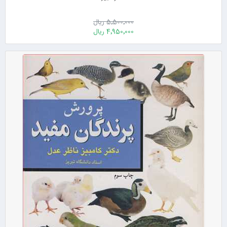
5٬500٬000 ریال
4٬950٬000 ریال