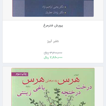
پرورش شترمرغ
ناشر: آییژ
3٬200٬000 ریال
2٬880٬000 ریال