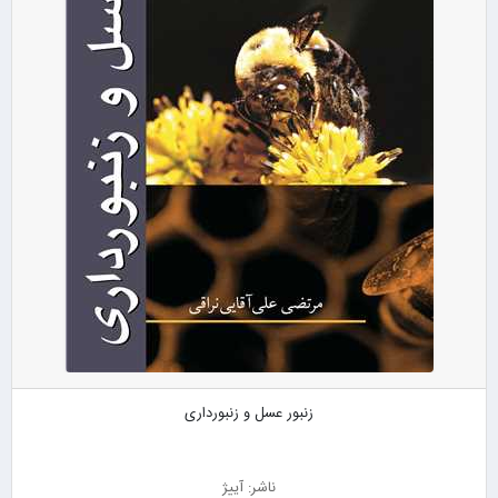
زنبور عسل و زنبورداری
ناشر: آییژ