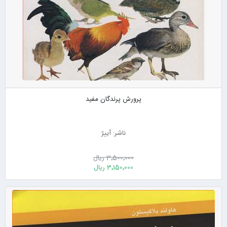
پرورش پرندگان مفید
ناشر: آییژ
3٬500٬000 ریال
3٬150٬000 ریال