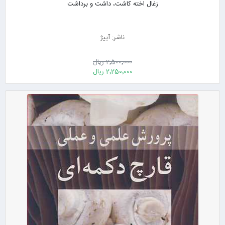
زغال اخته کاشت، داشت و برداشت
ناشر: آییژ
2٬500٬000 ریال
2٬250٬000 ریال