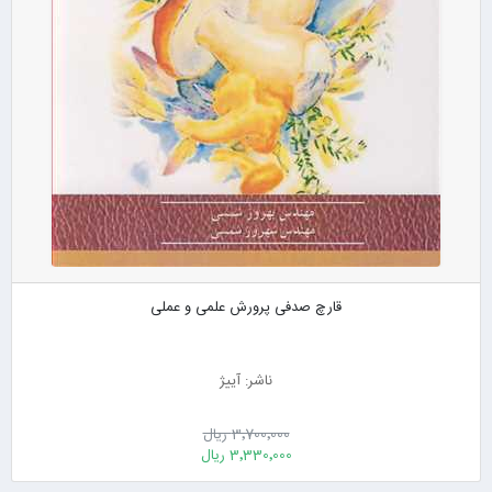
قارچ صدفی پرورش علمی و عملی
ناشر: آییژ
3٬700٬000 ریال
3٬330٬000 ریال