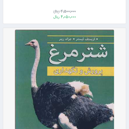
4٬500٬000 ریال
4٬050٬000 ریال