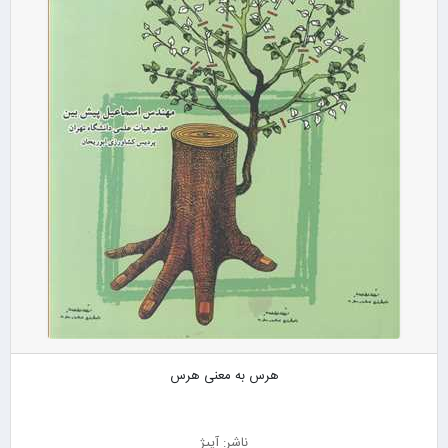
هرس به معنی هرس
ناشر: آییژ