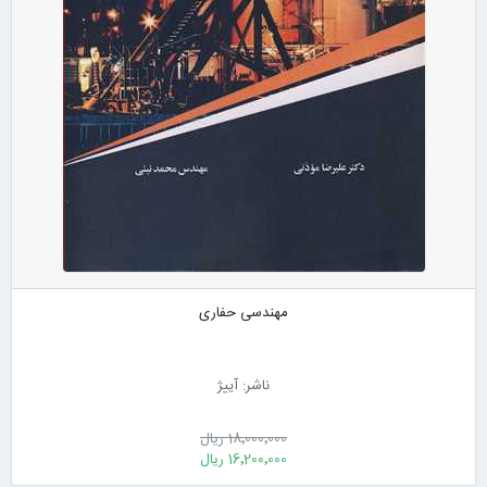
مهندسی حفاری
ناشر: آییژ
18٬000٬000 ریال
16٬200٬000 ریال