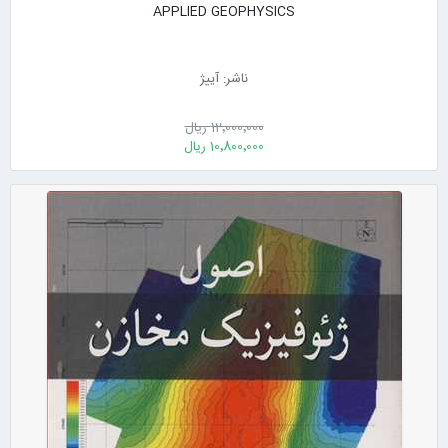
APPLIED GEOPHYSICS
ناشر: آییژ
12٬000٬000 ریال
10٬800٬000 ریال