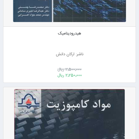
هیدرودینامیک
ناشر: ارکان دانش
2٬500٬000 ریال
2٬250٬000 ریال