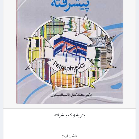
پتروفیزیک پیشرفته
ناشر: آییژ