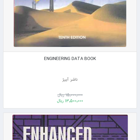
ENGINEERING DATA BOOK
ناشر: آییژ
15٬000٬000 ریال
13٬500٬000 ریال