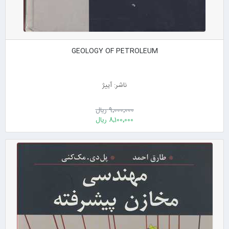
GEOLOGY OF PETROLEUM
ناشر: آییژ
9٬000٬000 ریال
8٬100٬000 ریال