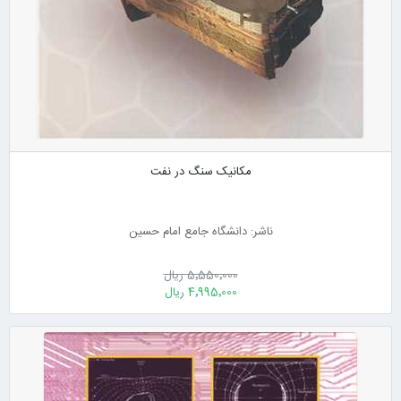
مکانیک سنگ در نفت
ناشر: دانشگاه جامع امام حسین
5٬550٬000 ریال
4٬995٬000 ریال