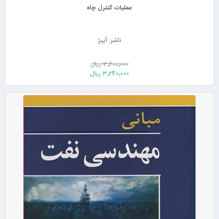
عملیات کنترل چاه
ناشر: آییژ
3٬600٬000 ریال
3٬240٬000 ریال