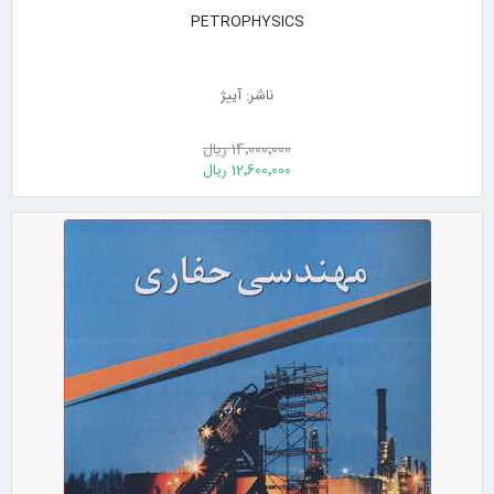
PETROPHYSICS
ناشر: آییژ
14٬000٬000 ریال
12٬600٬000 ریال