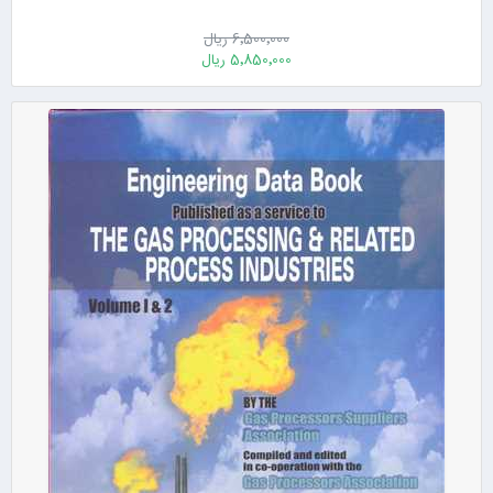
6٬500٬000 ریال
5٬850٬000 ریال