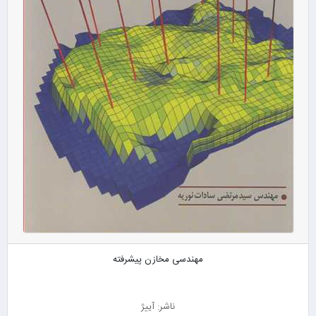
مهندسی مخازن پیشرفته
ناشر: آییژ