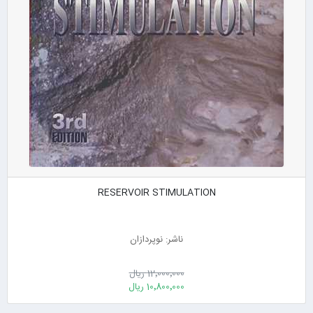
RESERVOIR STIMULATION
ناشر: نوپردازان
12٬000٬000 ریال
10٬800٬000 ریال