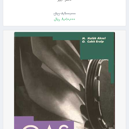
8٬900٬000 ریال
8٬010٬000 ریال