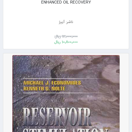
ENHANCED OIL RECOVERY
ناشر: آییژ
12٬000٬000 ریال
10٬800٬000 ریال