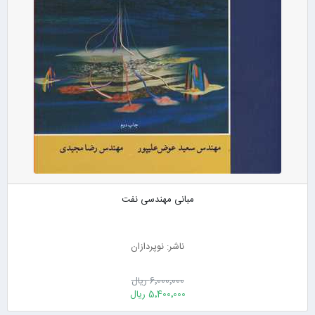
مبانی مهندسی نفت
ناشر: نوپردازان
6٬000٬000 ریال
5٬400٬000 ریال