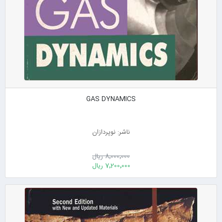
GAS DYNAMICS
ناشر: نوپردازان
8٬000٬000 ریال
7٬200٬000 ریال