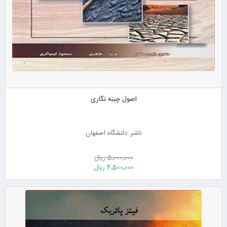
اصول چینه نگاری
ناشر: دانشگاه اصفهان
5٬000٬000 ریال
4٬500٬000 ریال