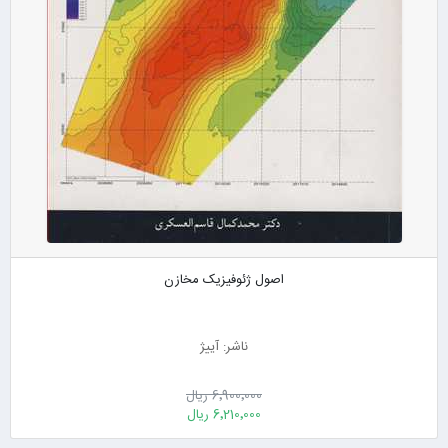
اصول ژئوفیزیک مخازن
ناشر: آییژ
6٬900٬000 ریال
6٬210٬000 ریال