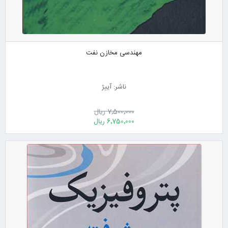
مهندسی مخازن نفت
ناشر: آییژ
7٬500٬000 ریال
6٬750٬000 ریال