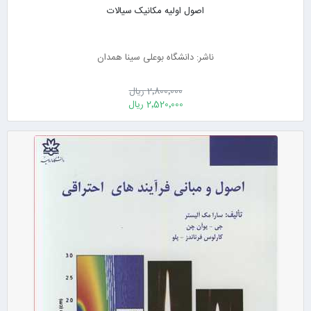
اصول اولیه مکانیک سیالات
ناشر: دانشگاه بوعلی سینا همدان
2٬800٬000 ریال
2٬520٬000 ریال