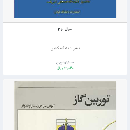
سیال لزج
ناشر: دانشگاه گیلان
13٬400 ریال
12٬060 ریال