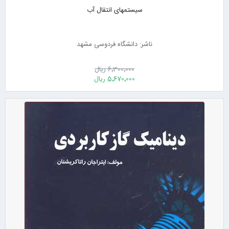
سیستمهای انتقال آب
ناشر: دانشگاه فردوسی مشهد
6٬300٬000 ریال
5٬670٬000 ریال