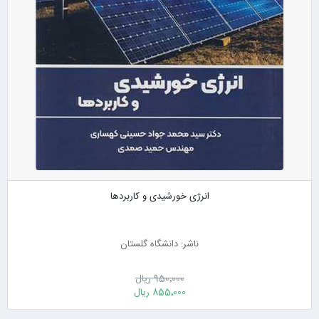
انرژی خورشیدی و کاربردها
ناشر: دانشگاه گلستان
950٬000 ریال
855٬000 ریال