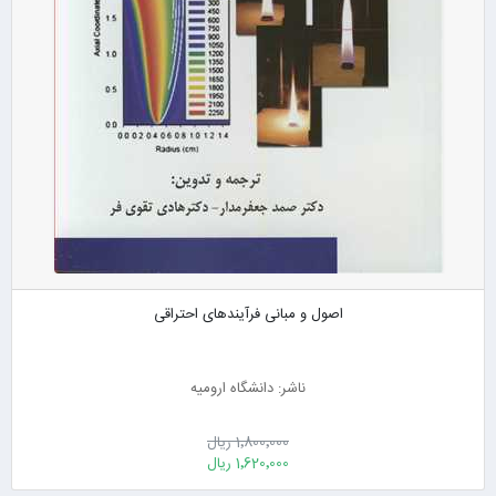
اصول و مبانی فرآیندهای احتراقی
ناشر: دانشگاه ارومیه
1٬800٬000 ریال
1٬620٬000 ریال