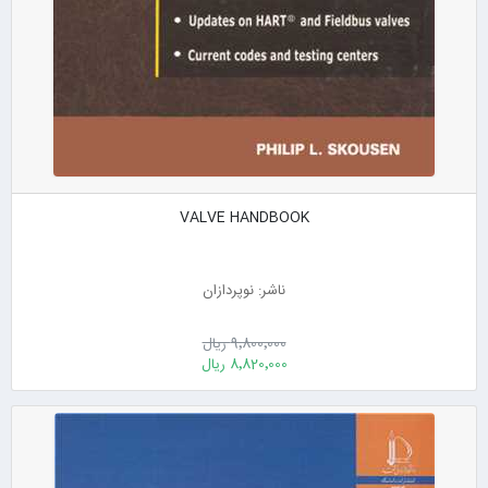
VALVE HANDBOOK
ناشر: نوپردازان
9٬800٬000 ریال
8٬820٬000 ریال