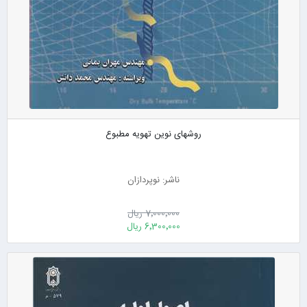
روشهای نوین تهویه مطبوع
ناشر: نوپردازان
7٬000٬000 ریال
6٬300٬000 ریال