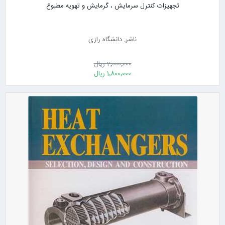
تجهیزات کنترل سرمایش ، گرمایش و تهویه مطبوع
ناشر: دانشگاه رازی
2٬000٬000 ریال
1٬800٬000 ریال