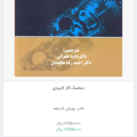
دینامیک گاز کاربردی
ناشر: پویش اندیشه
2٬950٬000 ریال
2٬655٬000 ریال