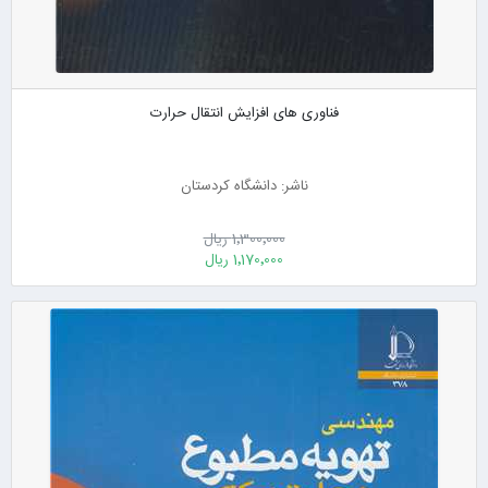
فناوری های افزایش انتقال حرارت
ناشر: دانشگاه کردستان
1٬300٬000 ریال
1٬170٬000 ریال