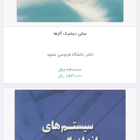
مبانی دینامیک گازها
ناشر: دانشگاه فردوسی مشهد
1٬700٬000 ریال
1٬530٬000 ریال