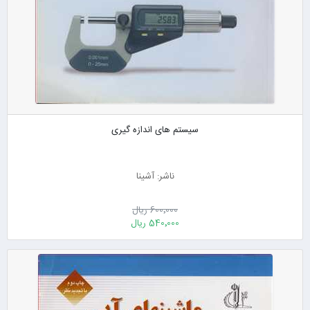
سیستم های اندازه گیری
ناشر: آشینا
600٬000 ریال
540٬000 ریال