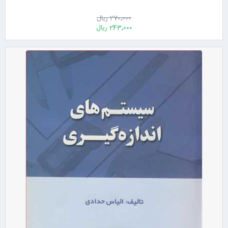
270٬000 ریال
243٬000 ریال