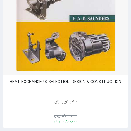
HEAT EXCHANGERS SELECTION, DESIGN & CONSTRUCTION
ناشر: نوپردازان
12٬000٬000 ریال
10٬800٬000 ریال