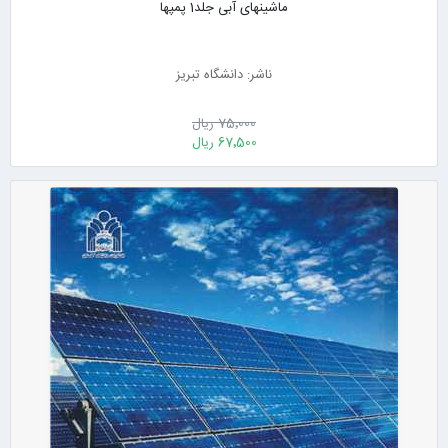
ماشینهای آبی جلد1 پمپها
ناشر: دانشگاه تبریز
75٬000 ریال
67٬500 ریال