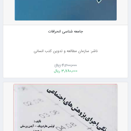
جامعه شناسی انحرافات
ناشر: سازمان مطالعه و تدوین کتب انسانی
4٬200٬000 ریال
3٬780٬000 ریال