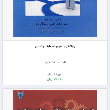
بنیادهای نظری سرمایه اجتماعی
ناشر: دانشگاه یزد
88٬500 ریال
79٬650 ریال