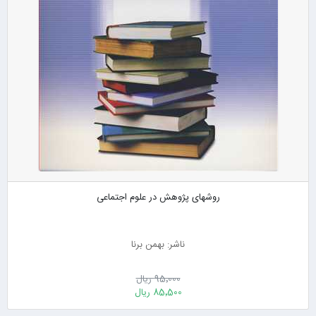
روشهای پژوهش در علوم اجتماعی
ناشر: بهمن برنا
95٬000 ریال
85٬500 ریال