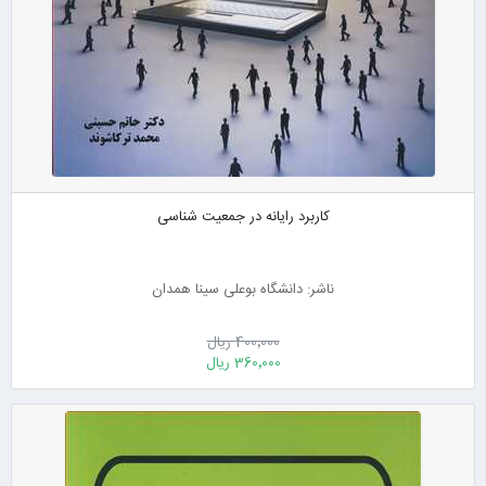
کاربرد رایانه در جمعیت شناسی
ناشر: دانشگاه بوعلی سینا همدان
400٬000 ریال
360٬000 ریال