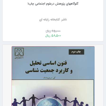
گلوگاههای پژوهش درعلوم اجتماعی چاپ1
ناشر: کتابخانه رایانه ای
65٬000 ریال
58٬500 ریال