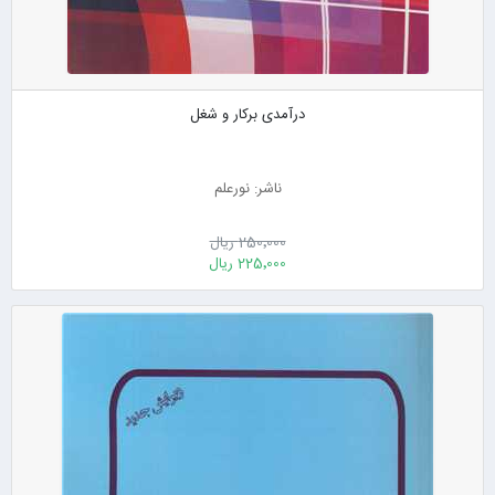
درآمدی برکار و شغل
ناشر: نورعلم
250٬000 ریال
225٬000 ریال