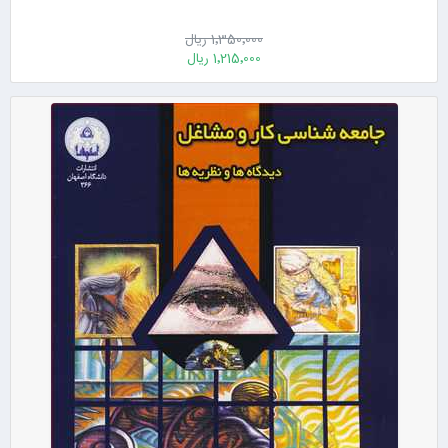
1٬350٬000 ریال
1٬215٬000 ریال