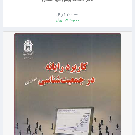
1٬700٬000 ریال
1٬530٬000 ریال