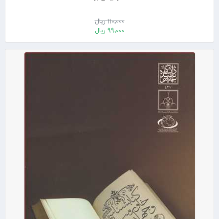
110٬000 ریال
99٬000 ریال