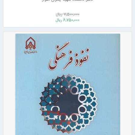
7٬500٬000 ریال
6٬750٬000 ریال