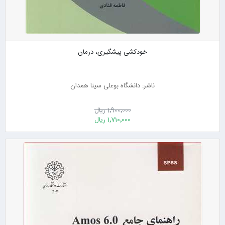
خودکشی پیشگیری، درمان
ناشر: دانشگاه بوعلی سینا همدان
1٬900٬000 ریال
1٬710٬000 ریال