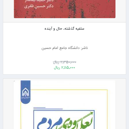
سلفیه گذشته، حال و آینده
ناشر: دانشگاه جامع امام حسین
2٬350٬000 ریال
2٬115٬000 ریال