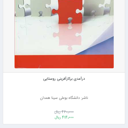
درآمدی برکارآفرینی روستایی
ناشر: دانشگاه بوعلی سینا همدان
460٬000 ریال
414٬000 ریال