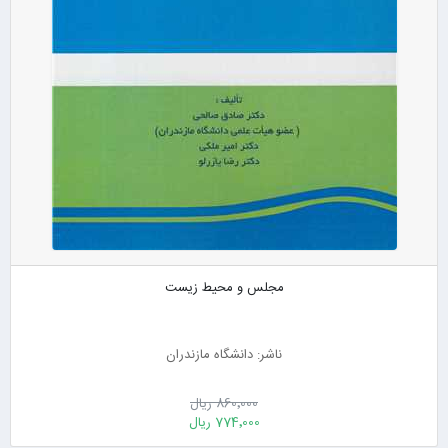
مجلس و محیط زیست
ناشر: دانشگاه مازندران
860٬000 ریال
774٬000 ریال