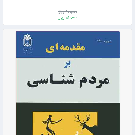
900٬000 ریال
810٬000 ریال