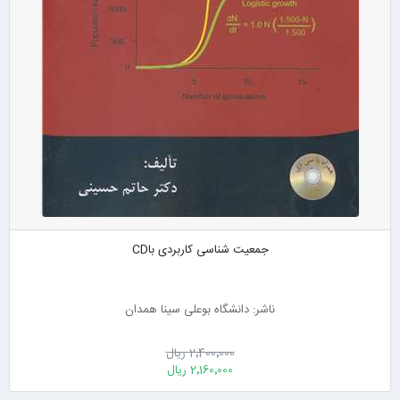
جمعیت شناسی کاربردی باCD
ناشر: دانشگاه بوعلی سینا همدان
2٬400٬000 ریال
2٬160٬000 ریال