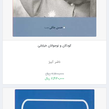
کودکان و نوجوانان خیابانی
ناشر: آییژ
2٬700٬000 ریال
2٬430٬000 ریال