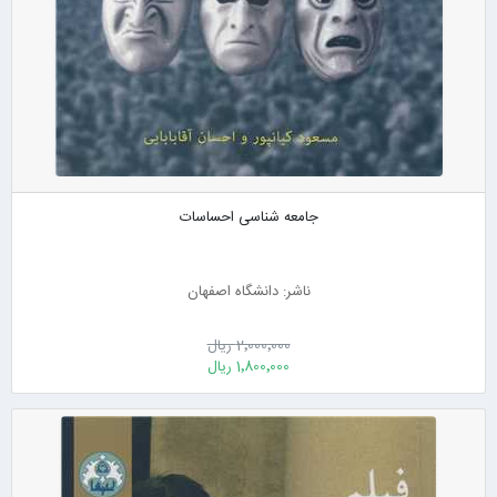
جامعه شناسی احساسات
ناشر: دانشگاه اصفهان
2٬000٬000 ریال
1٬800٬000 ریال