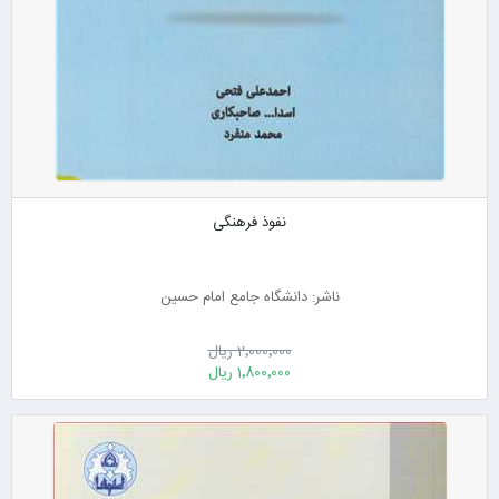
نفوذ فرهنگی
ناشر: دانشگاه جامع امام حسین
2٬000٬000 ریال
1٬800٬000 ریال