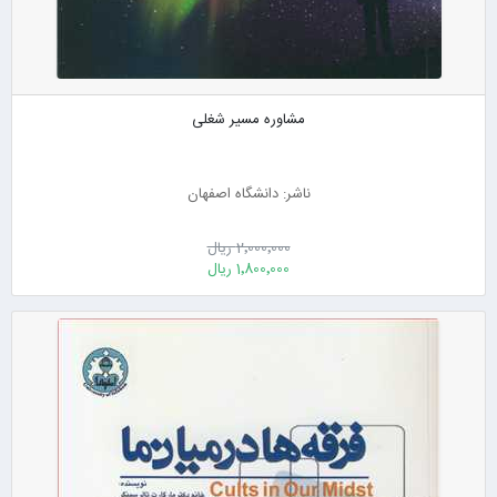
مشاوره مسیر شغلی
ناشر: دانشگاه اصفهان
2٬000٬000 ریال
1٬800٬000 ریال