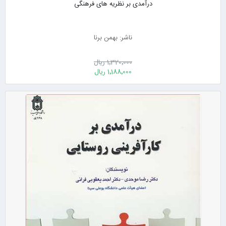
درآمدی بر نظریه های فرهنگی
ناشر: بهمن برنا
1٬320٬000 ریال
1٬188٬000 ریال