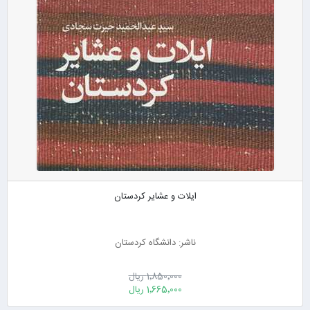
ایلات و عشایر کردستان
ناشر: دانشگاه کردستان
1٬850٬000 ریال
1٬665٬000 ریال