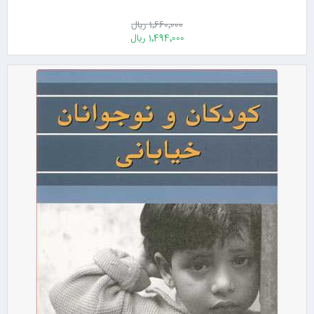
1٬660٬000 ریال
1٬494٬000 ریال