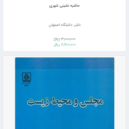
حاشیه نشینی شهری
ناشر: دانشگاه اصفهان
3٬000٬000 ریال
2٬700٬000 ریال