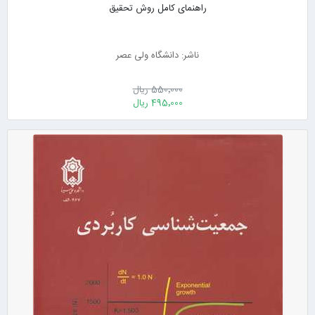
راهنمای کامل روش تحقیق
ناشر: دانشگاه ولی عصر
550٬000 ریال
495٬000 ریال