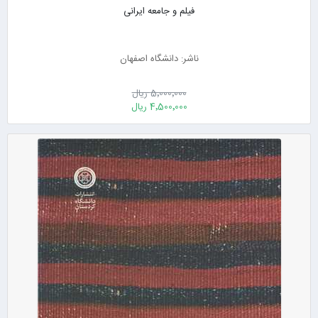
فیلم و جامعه ایرانی
ناشر: دانشگاه اصفهان
5٬000٬000 ریال
4٬500٬000 ریال