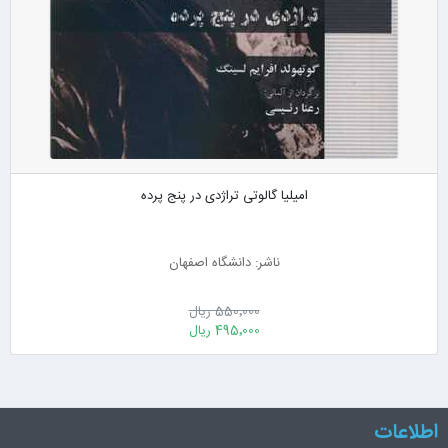
امیلیا گالوتی تراژدی در پنج پرده
ناشر: دانشگاه اصفهان
550٬000 ریال
495٬000 ریال
اطلاعات