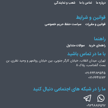
درباره ما
تماس با ما
شعب و نمایندگی
قوانین و شرایط
قوانین و مقررات
سیاست حفظ حریم خصوصی
راهنما
راهنمای خرید
سوالات متداول
با ما در تماس باشید
تهران، میدان انقلاب، خیابان کارگر جنوبی، بین خیابان روانمهر و وحید نظری، بن
بست گشتاسب، پلاک 8
021-66483545
021-66411173
ما را در شبکه های اجتماعی دنبال کنید
09398816592