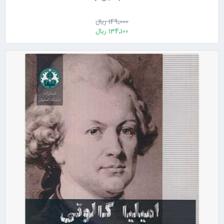
149٬000 ریال
134٬100 ریال