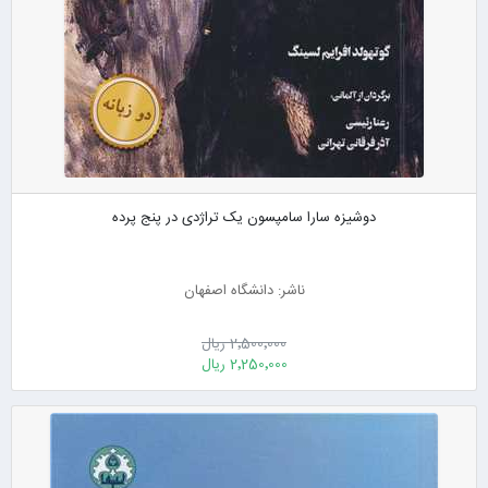
دوشیزه سارا سامپسون یک تراژدی در پنج پرده
ناشر: دانشگاه اصفهان
2٬500٬000 ریال
2٬250٬000 ریال