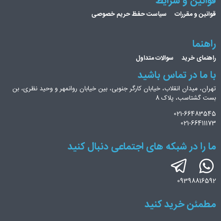
قوانین و شرایط
قوانین و مقررات
سیاست حفظ حریم خصوصی
راهنما
راهنمای خرید
سوالات متداول
با ما در تماس باشید
تهران، میدان انقلاب، خیابان کارگر جنوبی، بین خیابان روانمهر و وحید نظری، بن
بست گشتاسب، پلاک 8
021-66483545
021-66411173
ما را در شبکه های اجتماعی دنبال کنید
09398816592
مطمئن خرید کنید